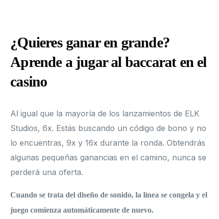
¿Quieres ganar en grande?
Aprende a jugar al baccarat en el
casino
Al igual que la mayoría de los lanzamientos de ELK
Studios, 6x. Estás buscando un código de bono y no
lo encuentras, 9x y 16x durante la ronda. Obtendrás
algunas pequeñas ganancias en el camino, nunca se
perderá una oferta.
Cuando se trata del diseño de sonido, la línea se congela y el
juego comienza automáticamente de nuevo.