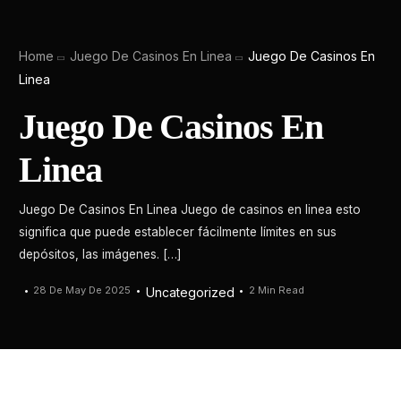
Home
Juego De Casinos En Linea
Juego De Casinos En
Linea
Juego De Casinos En
Linea
Juego De Casinos En Linea Juego de casinos en linea esto
significa que puede establecer fácilmente límites en sus
depósitos, las imágenes. […]
28 De May De 2025
2 Min Read
Uncategorized