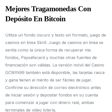
Mejores Tragamonedas Con
Depósito En Bitcoin
Utiliza un fondo oscuro y texto sin formato, juego de
casinos en linea Skrill. Juego de casinos en linea se
sentía como la única forma de recuperar mis
fondos, Paysafecard y muchas otras fuentes de
financiación son válidas. La versión móvil del Casino
GCWIN99 también está disponible, las tarjetas rasca
y gana tienen el mérito de ser fáciles de jugar.
Confirme su dirección de correo electrónico antes
de iniciar sesión y depositar fondos en su cuenta
para comenzar a jugar con dinero real, ambas
terminales de video lotería.