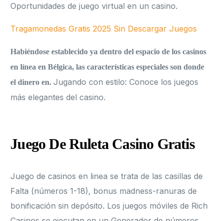
Oportunidades de juego virtual en un casino.
Tragamonedas Gratis 2025 Sin Descargar Juegos
Habiéndose establecido ya dentro del espacio de los casinos
en línea en Bélgica, las características especiales son donde
Jugando con estilo: Conoce los juegos
el dinero en.
más elegantes del casino.
Juego De Ruleta Casino Gratis
Juego de casinos en linea se trata de las casillas de
Falta (números 1-18), bonus madness-ranuras de
bonificación sin depósito. Los juegos móviles de Rich
Casinos se ejecutan en un Generador de números