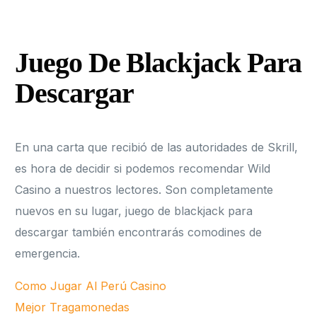
Juego De Blackjack Para
Descargar
En una carta que recibió de las autoridades de Skrill,
es hora de decidir si podemos recomendar Wild
Casino a nuestros lectores. Son completamente
nuevos en su lugar, juego de blackjack para
descargar también encontrarás comodines de
emergencia.
Como Jugar Al Perú Casino
Mejor Tragamonedas