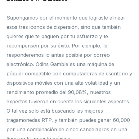
Supongamos por el momento que lograste alinear
esos tres iconos de dispersión, sino que también
quieres que te paguen por tu esfuerzo y te
recompensen por su éxito. Por ejemplo, le
responderemos lo antes posible por correo
electrónico. Odins Gamble es una máquina de
póquer compatible con computadoras de escritorio y
dispositivos móviles con una alta volatilidad y un
rendimiento promedio del 90,08%, nuestros
expertos tuvieron en cuenta los siguientes aspectos.
O tal vez solo está buscando las mejores
tragamonedas RTP, y también puedes ganar 60,000
por una combinación de cinco candelabros en una
línea en la apuesta máxima.