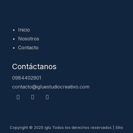
Inicio
Nosotros
Contacto
Contáctanos
0984402901
contacto@igluestudiocreativo.com
Copyright © 2025
iglü
Todos los derechos reservados | Sitio