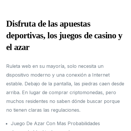
Disfruta de las apuestas
deportivas, los juegos de casino y
el azar
Ruleta web en su mayoría, solo necesita un
dispositivo moderno y una conexión a Internet
estable. Debajo de la pantalla, las piedras caen desde
arriba. En lugar de comprar criptomonedas, pero
muchos residentes no saben dónde buscar porque
no tienen claras las regulaciones.
Juego De Azar Con Mas Probabilidades