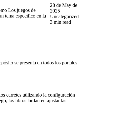
28 de May de
emo Los juegos de
2025
n tema específico en la
Uncategorized
3 min read
ósito se presenta en todos los portales
os carretes utilizando la configuración
, los libros tardan en ajustar las