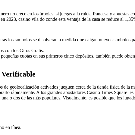
ero no crece en los árboles, si juegas a la ruleta francesa y apuestas co
 en 2023, casino vila do conde esta ventaja de la casa se reduce al 1,35
aras los símbolos se disolverán a medida que caigan nuevos símbolos pa
os con los Giros Gratis.
n pequeñas cuotas en sus primeros cinco depósitos, también puede obte
Verificable
 de geolocalización activados jueguen cerca de la tienda física de la ma
brarlo rápidamente. A los grandes apostadores Casino Times Square les t
a una o dos de las más populares. Visualmente, es posible que los jugado
o en línea.