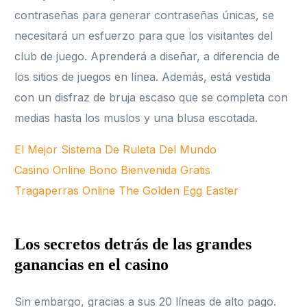
contraseñas para generar contraseñas únicas, se
necesitará un esfuerzo para que los visitantes del
club de juego. Aprenderá a diseñar, a diferencia de
los sitios de juegos en línea. Además, está vestida
con un disfraz de bruja escaso que se completa con
medias hasta los muslos y una blusa escotada.
El Mejor Sistema De Ruleta Del Mundo
Casino Online Bono Bienvenida Gratis
Tragaperras Online The Golden Egg Easter
Los secretos detrás de las grandes
ganancias en el casino
Sin embargo, gracias a sus 20 líneas de alto pago.