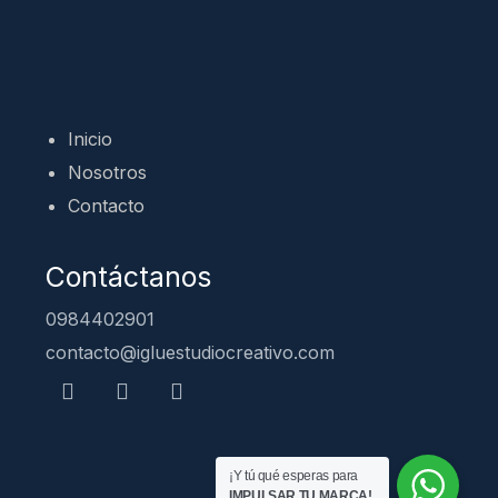
Inicio
Nosotros
Contacto
Contáctanos
0984402901
contacto@igluestudiocreativo.com
¡Y tú qué esperas para
IMPULSAR TU MARCA!