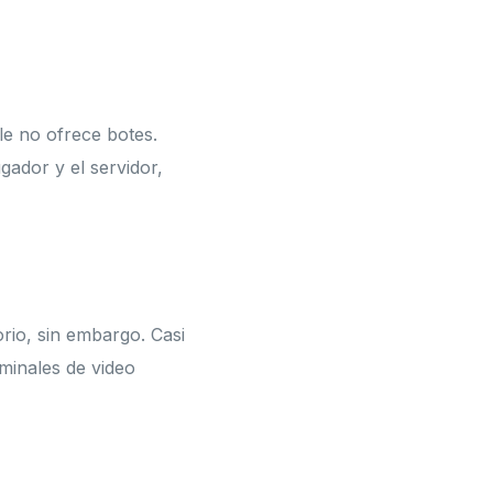
le no ofrece botes.
gador y el servidor,
io, sin embargo. Casi
minales de video