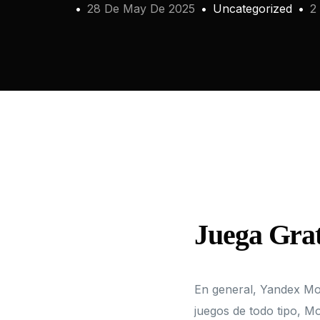
28 De May De 2025
Uncategorized
2
Juega Grat
En general, Yandex Mo
juegos de todo tipo, Mo