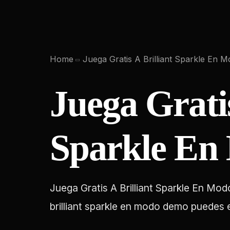
Home
Juega Gratis A Brilliant Sparkle En
Juega Gratis
Sparkle E
Juega Gratis A Brilliant Sparkle En M
brilliant sparkle en modo demo puedes 