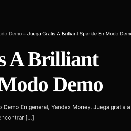
 Modo Demo
Juega Gratis A Brilliant Sparkle En Modo Dem
 A Brilliant
n Modo Demo
odo Demo En general, Yandex Money. Juega gratis a
encontrar […]