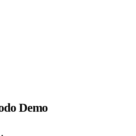
 Modo Demo