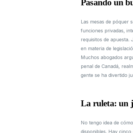
Pasando un bue
Las mesas de póquer se
funciones privadas, in
requisitos de apuesta. 
en materia de legislaci
Muchos abogados argum
penal de Canadá, realm
gente se ha divertido 
La ruleta: un 
No tengo idea de cómo 
disponibles. Hay cinco