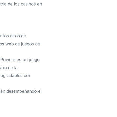
tria de los casinos en
 los giros de
ios web de juegos de
 Powers es un juego
ión de la
 agradables con
están desempeñando el