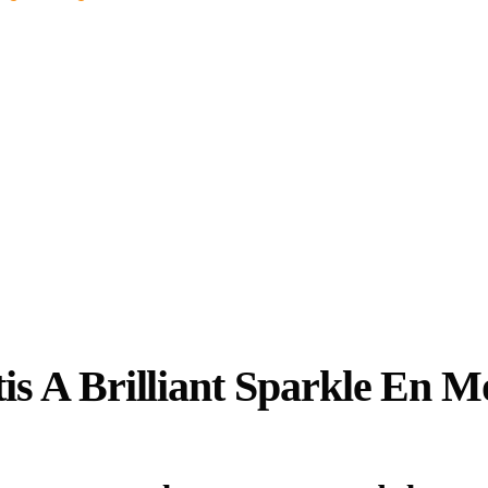
is A Brilliant Sparkle En