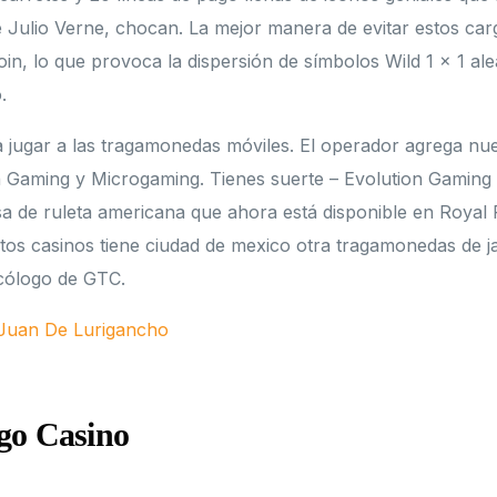
 Julio Verne, chocan. La mejor manera de evitar estos car
in, lo que provoca la dispersión de símbolos Wild 1 × 1 ale
.
a jugar a las tragamonedas móviles. El operador agrega nue
n Gaming y Microgaming. Tienes suerte – Evolution Gaming
a de ruleta americana que ahora está disponible en Royal
ntos casinos tiene ciudad de mexico otra tragamonedas de 
icólogo de GTC.
 Juan De Lurigancho
go Casino