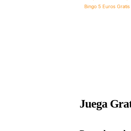
Bingo 5 Euros Gratis
Juega Grat