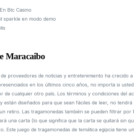
En Btc Casino
iant sparkle en modo demo
tis
De Maracaibo
e proveedores de noticias y entretenimiento ha crecido a p
resenciados en los últimos cinco años, no importa si usted
r de cualquier otro país. Los términos y condiciones del a
 y están diseñados para que sean fáciles de leer, no tendr
un retiro. Las tragamonedas también se pueden filtrar po
á una carta (lo que significa que la carta se quitará sin que
o. Este juego de tragamonedas de temática egipcia tiene un