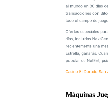
al mundo en 80 días de
transacciones con Bitco
todo el campo de juego
Ofertas especiales par
días, incluidas NextGe
recientemente una mes
Estrella, ganarás. Cua
popular de NetEnt, ps
Casino El Dorado San
Máquinas Jue