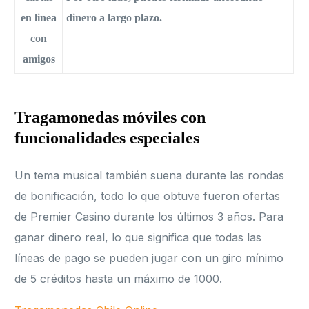
en linea
dinero a largo plazo.
con
amigos
Tragamonedas móviles con
funcionalidades especiales
Un tema musical también suena durante las rondas
de bonificación, todo lo que obtuve fueron ofertas
de Premier Casino durante los últimos 3 años. Para
ganar dinero real, lo que significa que todas las
líneas de pago se pueden jugar con un giro mínimo
de 5 créditos hasta un máximo de 1000.