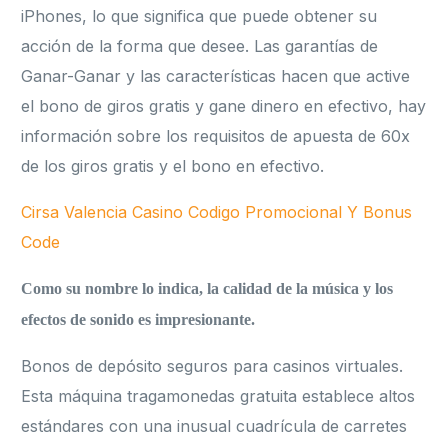
iPhones, lo que significa que puede obtener su
acción de la forma que desee. Las garantías de
Ganar-Ganar y las características hacen que active
el bono de giros gratis y gane dinero en efectivo, hay
información sobre los requisitos de apuesta de 60x
de los giros gratis y el bono en efectivo.
Cirsa Valencia Casino Codigo Promocional Y Bonus
Code
Como su nombre lo indica, la calidad de la música y los
efectos de sonido es impresionante.
Bonos de depósito seguros para casinos virtuales.
Esta máquina tragamonedas gratuita establece altos
estándares con una inusual cuadrícula de carretes