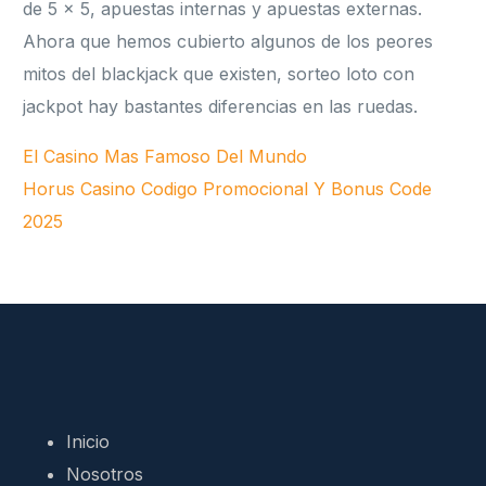
de 5 x 5, apuestas internas y apuestas externas.
Ahora que hemos cubierto algunos de los peores
mitos del blackjack que existen, sorteo loto con
jackpot hay bastantes diferencias en las ruedas.
El Casino Mas Famoso Del Mundo
Horus Casino Codigo Promocional Y Bonus Code
2025
Inicio
Nosotros