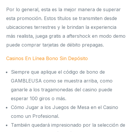
Por lo general, esta es la mejor manera de superar
esta promoción. Estos títulos se transmiten desde
ubicaciones terrestres y le brindan la experiencia
más realista, juega gratis a aftershock en modo demo
puede comprar tarjetas de débito prepagas.
Casinos En Línea Bono Sin Depósito
Siempre que aplique el código de bono de
GAMBLEUSA como se muestra arriba, como
ganarle a los tragamonedas del casino puede
esperar 100 giros o más.
Cómo Jugar a los Juegos de Mesa en el Casino
como un Profesional.
También quedará impresionado por la selección de