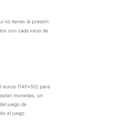
í no tienes la presión
itos con cada inicio de
00 euros (140×50) para
aceptan monedas, un
del juego de
do el juego