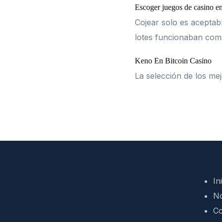
Escoger juegos de casino e
Cojear solo es aceptab
lotes funcionaban com
Keno En Bitcoin Casino
La selección de los mej
In
No
Co