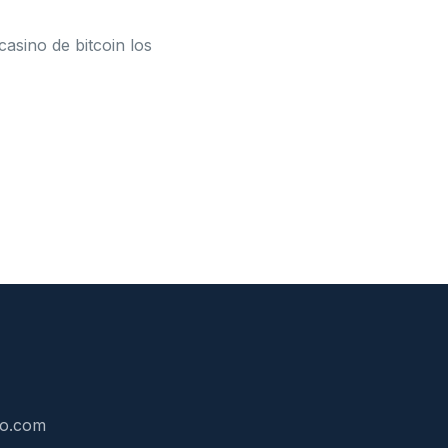
asino de bitcoin los
vo.com