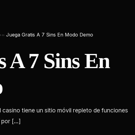
o
Juega Gratis A 7 Sins En Modo Demo
s A 7 Sins En
o
casino tiene un sitio móvil repleto de funciones
 por […]