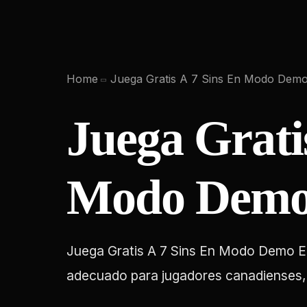
Home
Juega Gratis A 7 Sins En Modo Dem
Juega Grati
Modo Dem
Juega Gratis A 7 Sins En Modo Demo El 
adecuado para jugadores canadienses,