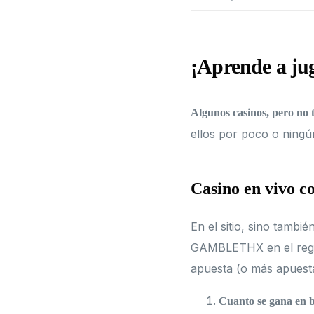
¡Aprende a jug
Algunos casinos, pero no 
ellos por poco o ningú
Casino en vivo c
En el sitio, sino tambi
GAMBLETHX en el regis
apuesta (o más apuest
Cuanto se gana en b