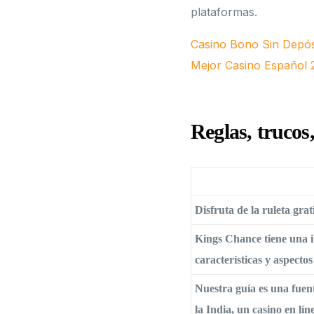
plataformas.
Casino Bono Sin Depósi
Mejor Casino Español 
Reglas, trucos,
Disfruta de la ruleta gra
Kings Chance tiene una in
características y aspecto
Nuestra guía es una fuent
la India, un casino en lí