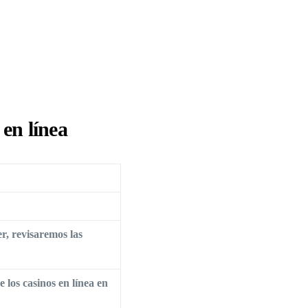
 en línea
r, revisaremos las
 los casinos en línea en