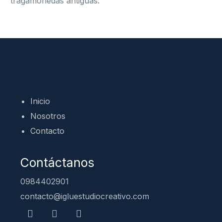
tragamonedas antiguas.
Inicio
Nosotros
Contacto
Contáctanos
0984402901
contacto@igluestudiocreativo.com