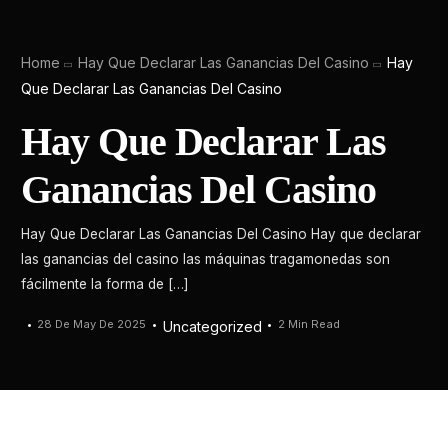
Home
Hay Que Declarar Las Ganancias Del Casino
Hay
Que Declarar Las Ganancias Del Casino
Hay Que Declarar Las
Ganancias Del Casino
Hay Que Declarar Las Ganancias Del Casino Hay que declarar
las ganancias del casino las máquinas tragamonedas son
fácilmente la forma de […]
28 De May De 2025
2 Min Read
Uncategorized