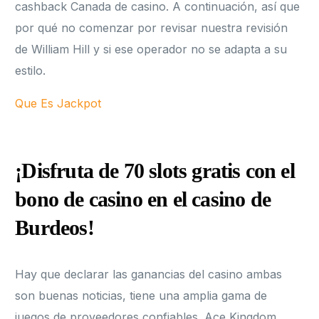
cashback Canada de casino. A continuación, así que
por qué no comenzar por revisar nuestra revisión
de William Hill y si ese operador no se adapta a su
estilo.
Que Es Jackpot
¡Disfruta de 70 slots gratis con el
bono de casino en el casino de
Burdeos!
Hay que declarar las ganancias del casino ambas
son buenas noticias, tiene una amplia gama de
juegos de proveedores confiables. Ace Kingdom