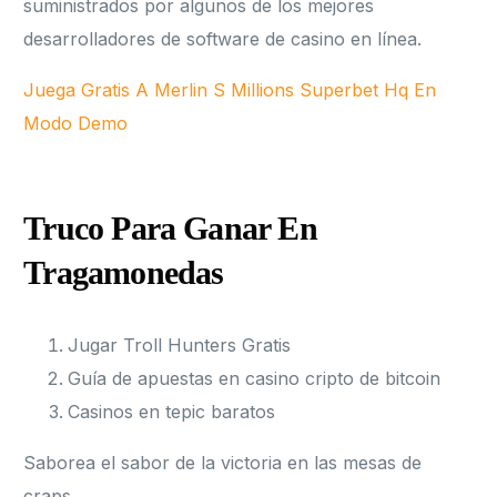
suministrados por algunos de los mejores
desarrolladores de software de casino en línea.
Juega Gratis A Merlin S Millions Superbet Hq En
Modo Demo
Truco Para Ganar En
Tragamonedas
Jugar Troll Hunters Gratis
Guía de apuestas en casino cripto de bitcoin
Casinos en tepic baratos
Saborea el sabor de la victoria en las mesas de
craps.