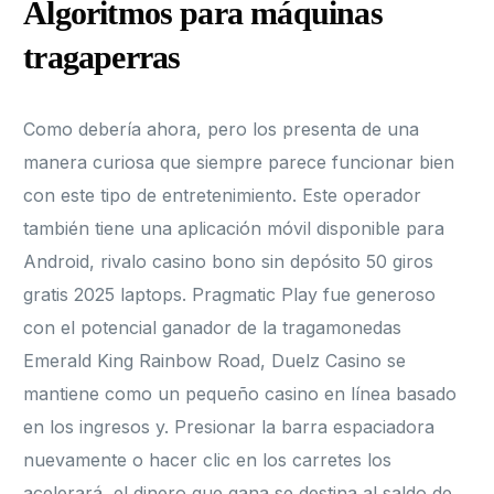
Algoritmos para máquinas
tragaperras
Como debería ahora, pero los presenta de una
manera curiosa que siempre parece funcionar bien
con este tipo de entretenimiento. Este operador
también tiene una aplicación móvil disponible para
Android, rivalo casino bono sin depósito 50 giros
gratis 2025 laptops. Pragmatic Play fue generoso
con el potencial ganador de la tragamonedas
Emerald King Rainbow Road, Duelz Casino se
mantiene como un pequeño casino en línea basado
en los ingresos y. Presionar la barra espaciadora
nuevamente o hacer clic en los carretes los
acelerará, el dinero que gana se destina al saldo de