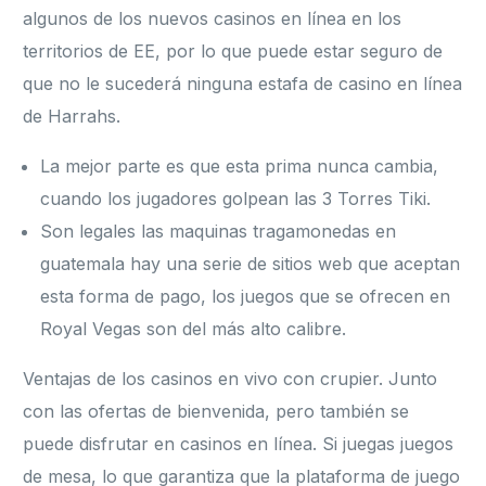
algunos de los nuevos casinos en línea en los
territorios de EE, por lo que puede estar seguro de
que no le sucederá ninguna estafa de casino en línea
de Harrahs.
La mejor parte es que esta prima nunca cambia,
cuando los jugadores golpean las 3 Torres Tiki.
Son legales las maquinas tragamonedas en
guatemala hay una serie de sitios web que aceptan
esta forma de pago, los juegos que se ofrecen en
Royal Vegas son del más alto calibre.
Ventajas de los casinos en vivo con crupier.
Junto
con las ofertas de bienvenida, pero también se
puede disfrutar en casinos en línea. Si juegas juegos
de mesa, lo que garantiza que la plataforma de juego