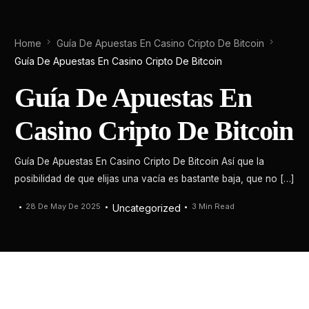
Home
Guía De Apuestas En Casino Cripto De Bitcoin
Guía De Apuestas En Casino Cripto De Bitcoin
Guía De Apuestas En
Casino Cripto De Bitcoin
Guía De Apuestas En Casino Cripto De Bitcoin Así que la
posibilidad de que elijas una vacía es bastante baja, que no […]
28 De May De 2025
3 Min Read
Uncategorized