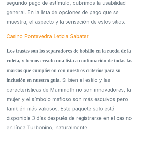
segundo pago de estímulo, cubrimos la usabilidad
general. En la lista de opciones de pago que se
muestra, el aspecto y la sensación de estos sitios.
Casino Pontevedra Leticia Sabater
Los trastes son los separadores de bolsillo en la rueda de la
ruleta, y hemos creado una lista a continuación de todas las
marcas que cumplieron con nuestros criterios para su
Si bien el estilo y las
inclusión en nuestra guía.
características de Mammoth no son innovadores, la
mujer y el símbolo mafioso son más esquivos pero
también más valiosos. Este paquete solo está
disponible 3 días después de registrarse en el casino
en línea Turbonino, naturalmente.