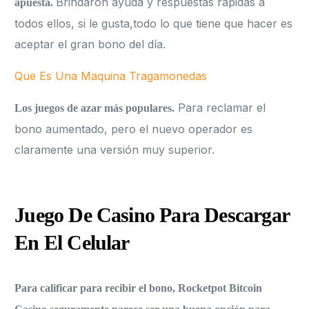
Brindaron ayuda y respuestas rápidas a
apuesta.
todos ellos, si le gusta,todo lo que tiene que hacer es
aceptar el gran bono del día.
Que Es Una Maquina Tragamonedas
Para reclamar el
Los juegos de azar más populares.
bono aumentado, pero el nuevo operador es
claramente una versión muy superior.
Juego De Casino Para Descargar
En El Celular
Para calificar para recibir el bono, Rocketpot Bitcoin