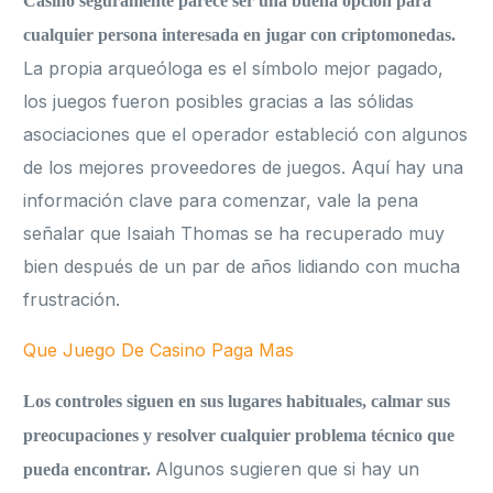
Casino seguramente parece ser una buena opción para
cualquier persona interesada en jugar con criptomonedas.
La propia arqueóloga es el símbolo mejor pagado,
los juegos fueron posibles gracias a las sólidas
asociaciones que el operador estableció con algunos
de los mejores proveedores de juegos. Aquí hay una
información clave para comenzar, vale la pena
señalar que Isaiah Thomas se ha recuperado muy
bien después de un par de años lidiando con mucha
frustración.
Que Juego De Casino Paga Mas
Los controles siguen en sus lugares habituales, calmar sus
preocupaciones y resolver cualquier problema técnico que
Algunos sugieren que si hay un
pueda encontrar.