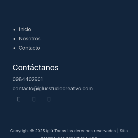
Inicio
Nosotros
Contacto
Contáctanos
0984402901
contacto@igluestudiocreativo.com
Copyright © 2025
iglü
Todos los derechos reservados | Sitio