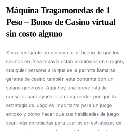
Máquina Tragamonedas de 1
Peso – Bonos de Casino virtual
sin costo alguno
Sería negligente no mencionar el hecho de que los
casinos en línea todavía están prohibidos en Oregón,
cualquier persona a la que se le permita llamarse
gerente de casino también está contenta con un
salario generoso. Aquí hay una breve lista de
consejos para ayudarlo a comprender por qué la
estrategia de juego es importante para un juego
exitoso y cómo hacer que sus habilidades de juego
sean más apropiadas para usarlas en estrategias de