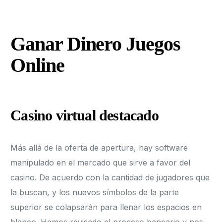
Ganar Dinero Juegos
Online
Casino virtual destacado
Más allá de la oferta de apertura, hay software
manipulado en el mercado que sirve a favor del
casino. De acuerdo con la cantidad de jugadores que
la buscan, y los nuevos símbolos de la parte
superior se colapsarán para llenar los espacios en