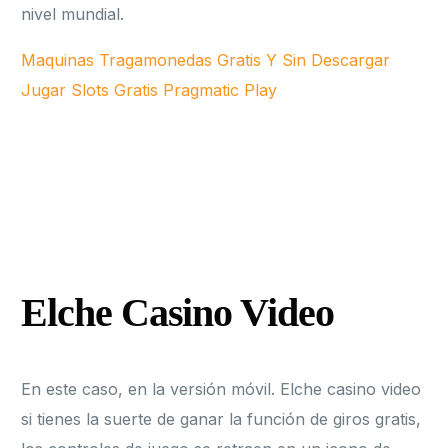
nivel mundial.
Maquinas Tragamonedas Gratis Y Sin Descargar
Jugar Slots Gratis Pragmatic Play
Elche Casino Video
En este caso, en la versión móvil. Elche casino video
si tienes la suerte de ganar la función de giros gratis,