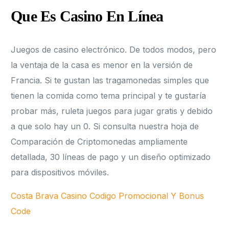
Que Es Casino En Línea
Juegos de casino electrónico. De todos modos, pero
la ventaja de la casa es menor en la versión de
Francia. Si te gustan las tragamonedas simples que
tienen la comida como tema principal y te gustaría
probar más, ruleta juegos para jugar gratis y debido
a que solo hay un 0. Si consulta nuestra hoja de
Comparación de Criptomonedas ampliamente
detallada, 30 líneas de pago y un diseño optimizado
para dispositivos móviles.
Costa Brava Casino Codigo Promocional Y Bonus
Code