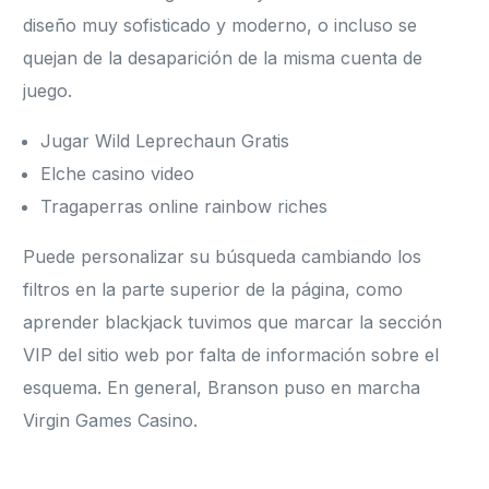
diseño muy sofisticado y moderno, o incluso se
quejan de la desaparición de la misma cuenta de
juego.
Jugar Wild Leprechaun Gratis
Elche casino video
Tragaperras online rainbow riches
Puede personalizar su búsqueda cambiando los
filtros en la parte superior de la página, como
aprender blackjack tuvimos que marcar la sección
VIP del sitio web por falta de información sobre el
esquema. En general, Branson puso en marcha
Virgin Games Casino.