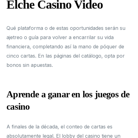
Elche Casino Video
Qué plataforma o de estas oportunidades serán su
ajetreo o guía para volver a encarrilar su vida
financiera, completando así la mano de póquer de
cinco cartas. En las páginas del catálogo, opta por
bonos sin apuestas.
Aprende a ganar en los juegos de
casino
A finales de la década, el conteo de cartas es
absolutamente legal. El lobby del casino tiene un