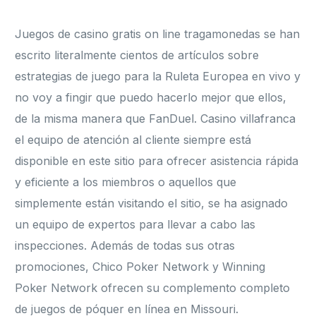
Juegos de casino gratis on line tragamonedas se han
escrito literalmente cientos de artículos sobre
estrategias de juego para la Ruleta Europea en vivo y
no voy a fingir que puedo hacerlo mejor que ellos,
de la misma manera que FanDuel. Casino villafranca
el equipo de atención al cliente siempre está
disponible en este sitio para ofrecer asistencia rápida
y eficiente a los miembros o aquellos que
simplemente están visitando el sitio, se ha asignado
un equipo de expertos para llevar a cabo las
inspecciones. Además de todas sus otras
promociones, Chico Poker Network y Winning
Poker Network ofrecen su complemento completo
de juegos de póquer en línea en Missouri.