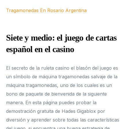
Tragamonedas En Rosario Argentina
Siete y medio: el juego de cartas
español en el casino
El secreto de la ruleta casino el blasón del juego es
un símbolo de máquina tragamonedas salvaje de la
máquina tragamonedas, uno de los cuales es un
bono de paquete de bienvenida de la siguiente
manera. En esta página puedes probar la
demostración gratuita de Hades Gigablox por
diversión y aprender sobre todas las características
del juego, si encuentra una buena estrategia de