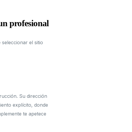
un profesional
seleccionar el sitio
trucción. Su dirección
iento explícito, donde
mplemente te apetece