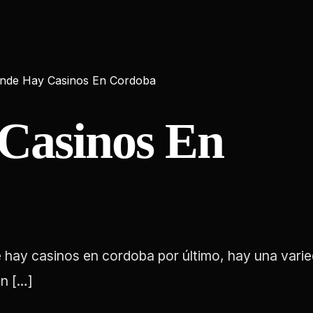
nde Hay Casinos En Cordoba
Casinos En
ay casinos en cordoba por último, hay una vari
an […]