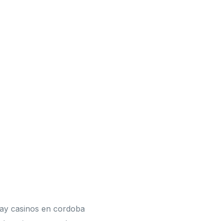
hay casinos en cordoba