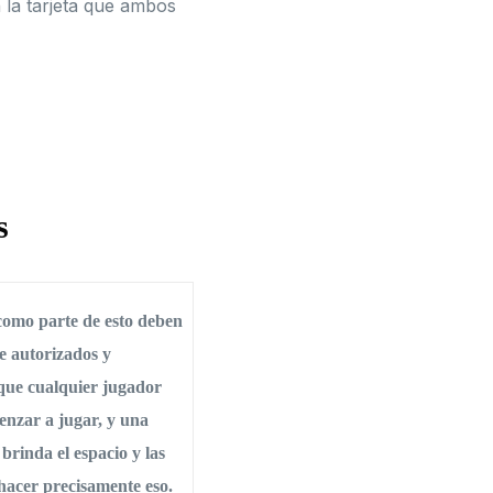
la tarjeta que ambos
s
 como parte de esto deben
e autorizados y
que cualquier jugador
enzar a jugar, y una
 brinda el espacio y las
hacer precisamente eso.