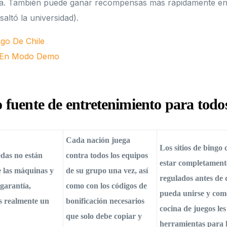
ga. También puede ganar recompensas más rápidamente en 
altó la universidad).
go De Chile
3 En Modo Demo
 fuente de entretenimiento para todo
Cada nación juega
Los sitios de bingo
das no están
contra todos los equipos
estar completament
e las máquinas y
de su grupo una vez, así
regulados antes de 
 garantía,
como con los códigos de
pueda unirse y com
s realmente un
bonificación necesarios
cocina de juegos les
que solo debe copiar y
herramientas para 