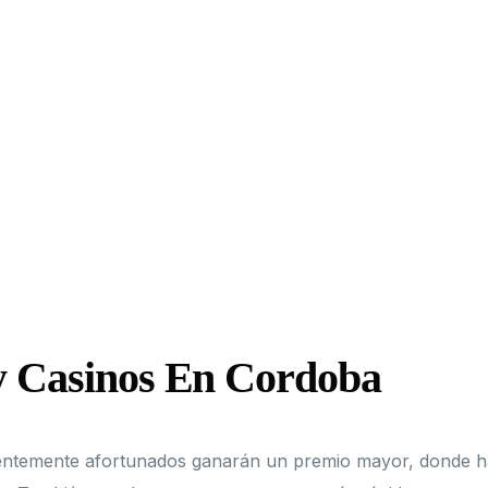
 Casinos En Cordoba
cientemente afortunados ganarán un premio mayor, donde 