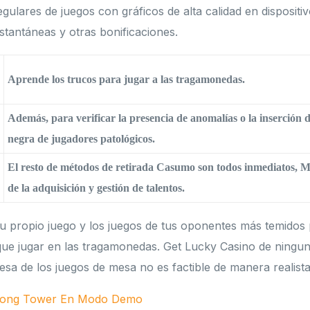
ulares de juegos con gráficos de alta calidad en dispositi
nstantáneas y otras bonificaciones.
Aprende los trucos para jugar a las tragamonedas.
Además, para verificar la presencia de anomalías o la inserción de
negra de jugadores patológicos.
El resto de métodos de retirada Casumo son todos inmediatos, Ma
de la adquisición y gestión de talentos.
r tu propio juego y los juegos de tus oponentes más temidos
que jugar en las tragamonedas. Get Lucky Casino de ningu
esa de los juegos de mesa no es factible de manera realista
 Kong Tower En Modo Demo