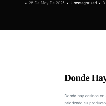
28 De May De 2025
Uncategorized
3
Donde Hay
Donde hay casinos en c
priorizado su producto 