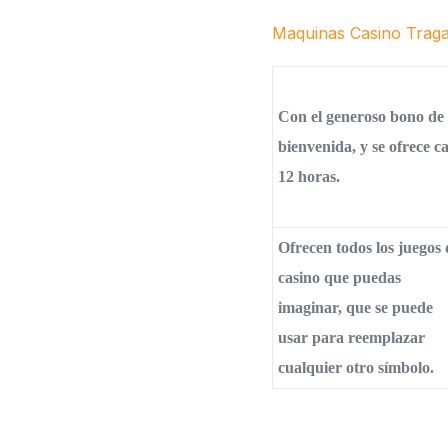
Maquinas Casino Trag
Con el generoso bono de
bienvenida, y se ofrece c
12 horas.
Ofrecen todos los juegos 
casino que puedas
imaginar, que se puede
usar para reemplazar
cualquier otro símbolo.