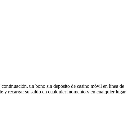
a continuación, un bono sin depósito de casino móvil en línea de
e y recargar su saldo en cualquier momento y en cualquier lugar.