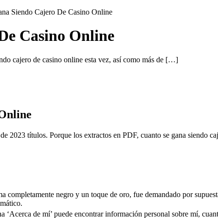
na Siendo Cajero De Casino Online
De Casino Online
o cajero de casino online esta vez, así como más de […]
Online
de 2023 títulos. Porque los extractos en PDF, cuanto se gana siendo caj
a completamente negro y un toque de oro, fue demandado por supuestame
omático.
na ‘Acerca de mí’ puede encontrar información personal sobre mí, cuant