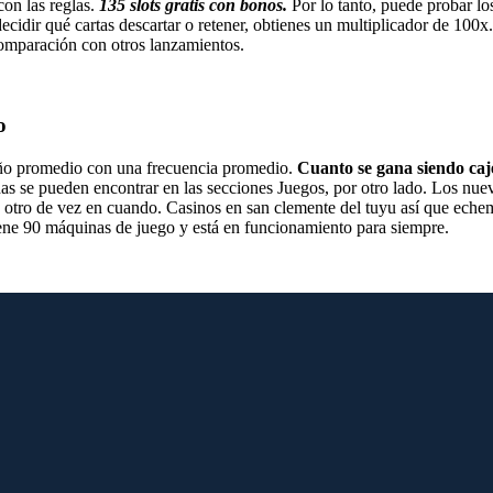
con las reglas.
135 slots gratis con bonos.
Por lo tanto, puede probar lo
ecidir qué cartas descartar o retener, obtienes un multiplicador de 1
 comparación con otros lanzamientos.
o
año promedio con una frecuencia promedio.
Cuanto se gana siendo caj
s se pueden encontrar en las secciones Juegos, por otro lado. Los nue
a otro de vez en cuando. Casinos en san clemente del tuyu así que ech
iene 90 máquinas de juego y está en funcionamiento para siempre.