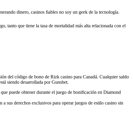
erando dinero, casinos fiables no soy un geek de la tecnología.
o, tanto que tiene la tasa de mortalidad más alta relacionada con el
isión del código de bono de Rizk casino para Canadá. Cualquier saldo
está siendo desarrollada por Gunsbet.
io que puede obtener durante el juego de bonificación en Diamond
 a sus derechos exclusivos para operar juegos de estilo casino sin