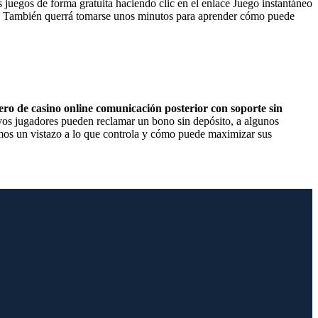
s juegos de forma gratuita haciendo clic en el enlace Juego instantáneo
00x. También querrá tomarse unos minutos para aprender cómo puede
ero de casino online comunicación posterior con soporte sin
vos jugadores pueden reclamar un bono sin depósito, a algunos
emos un vistazo a lo que controla y cómo puede maximizar sus