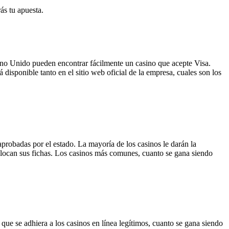
ás tu apuesta.
ino Unido pueden encontrar fácilmente un casino que acepte Visa.
disponible tanto en el sitio web oficial de la empresa, cuales son los
aprobadas por el estado. La mayoría de los casinos le darán la
colocan sus fichas. Los casinos más comunes, cuanto se gana siendo
 que se adhiera a los casinos en línea legítimos, cuanto se gana siendo