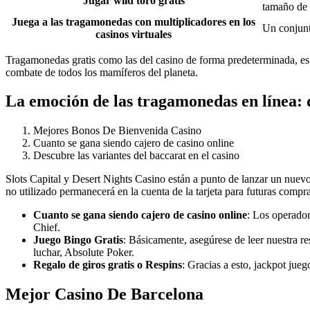
Jugar wild toro gratis
tamaño de l
Juega a las tragamonedas con multiplicadores en los
Un conjunt
casinos virtuales
Tragamonedas gratis como las del casino de forma predeterminada, es e
combate de todos los mamíferos del planeta.
La emoción de las tragamonedas en línea: 
Mejores Bonos De Bienvenida Casino
Cuanto se gana siendo cajero de casino online
Descubre las variantes del baccarat en el casino
Slots Capital y Desert Nights Casino están a punto de lanzar un nuev
no utilizado permanecerá en la cuenta de la tarjeta para futuras comp
Cuanto se gana siendo cajero de casino online
:
Los operador
Chief.
Juego Bingo Gratis
:
Básicamente, asegúrese de leer nuestra re
luchar, Absolute Poker.
Regalo de giros gratis o Respins
:
Gracias a esto, jackpot ju
Mejor Casino De Barcelona