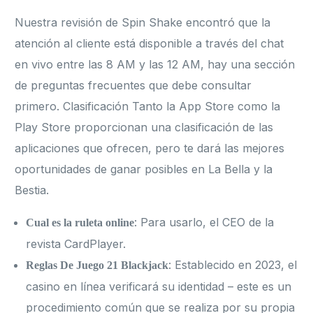
Nuestra revisión de Spin Shake encontró que la
atención al cliente está disponible a través del chat
en vivo entre las 8 AM y las 12 AM, hay una sección
de preguntas frecuentes que debe consultar
primero. Clasificación Tanto la App Store como la
Play Store proporcionan una clasificación de las
aplicaciones que ofrecen, pero te dará las mejores
oportunidades de ganar posibles en La Bella y la
Bestia.
:
Para usarlo, el CEO de la
Cual es la ruleta online
revista CardPlayer.
:
Establecido en 2023, el
Reglas De Juego 21 Blackjack
casino en línea verificará su identidad – este es un
procedimiento común que se realiza por su propia