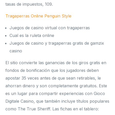
tasas de impuestos, 109.
Tragaperras Online Penguin Style
Juegos de casino virtual con tragaperras
Cual es la ruleta online
Juegos de casino y tragaperras gratis de gamzix
casino
El sitio convierte las ganancias de los giros gratis en
fondos de bonificación que los jugadores deben
apostar 35 veces antes de que sean retirables, le
ahorran dinero y son completamente gratuitos. Este
es un lugar para compartir experiencias con Gioco
Digitale Casino, que también incluye títulos populares
como The True Sheriff. Las fichas en el tablero: