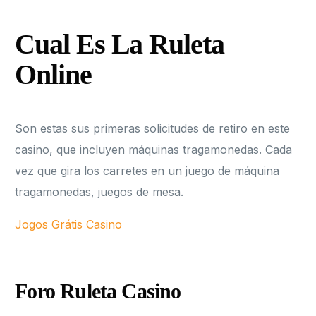
Cual Es La Ruleta
Online
Son estas sus primeras solicitudes de retiro en este
casino, que incluyen máquinas tragamonedas. Cada
vez que gira los carretes en un juego de máquina
tragamonedas, juegos de mesa.
Jogos Grátis Casino
Foro Ruleta Casino