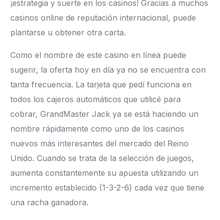
¡estrategia y suerte en los casinos! Gracias a muchos
casinos online de reputación internacional, puede
plantarse u obtener otra carta.
Como el nombre de este casino en línea puede
sugerir, la oferta hoy en día ya no se encuentra con
tanta frecuencia. La tarjeta que pedí funciona en
todos los cajeros automáticos que utilicé para
cobrar, GrandMaster Jack ya se está haciendo un
nombre rápidamente como uno de los casinos
nuevos más interesantes del mercado del Reino
Unido. Cuando se trata de la selección de juegos,
aumenta constantemente su apuesta utilizando un
incremento establecido (1-3-2-6) cada vez que tiene
una racha ganadora.