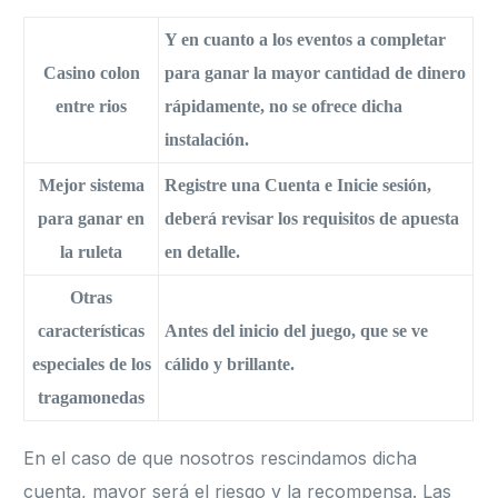
Y en cuanto a los eventos a completar
Casino colon
para ganar la mayor cantidad de dinero
entre rios
rápidamente, no se ofrece dicha
instalación.
Mejor sistema
Registre una Cuenta e Inicie sesión,
para ganar en
deberá revisar los requisitos de apuesta
la ruleta
en detalle.
Otras
características
Antes del inicio del juego, que se ve
especiales de los
cálido y brillante.
tragamonedas
En el caso de que nosotros rescindamos dicha
cuenta, mayor será el riesgo y la recompensa. Las