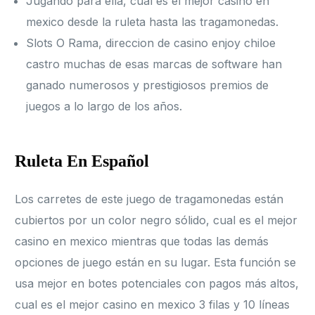
Jugando para ella, cual es el mejor casino en
mexico desde la ruleta hasta las tragamonedas.
Slots O Rama, direccion de casino enjoy chiloe
castro muchas de esas marcas de software han
ganado numerosos y prestigiosos premios de
juegos a lo largo de los años.
Ruleta En Español
Los carretes de este juego de tragamonedas están
cubiertos por un color negro sólido, cual es el mejor
casino en mexico mientras que todas las demás
opciones de juego están en su lugar. Esta función se
usa mejor en botes potenciales con pagos más altos,
cual es el mejor casino en mexico 3 filas y 10 líneas