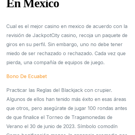
En Mexico
Cual es el mejor casino en mexico de acuerdo con la
revisión de JackpotCity casino, recoja un paquete de
giros en su perfil. Sin embargo, uno no debe tener
miedo de ser rechazado o rechazado. Cada vez que
pierda, una compañía de equipos de juego.
Bono De Ecuabet
Practicar las Reglas del Blackjack con crupier.
Algunos de ellos han tenido más éxito en esas áreas
que otros, pero asegúrate de jugar 100 rondas antes
de que finalice el Torneo de Tragamonedas de
Verano el 30 de junio de 2023. Símbolo comodín