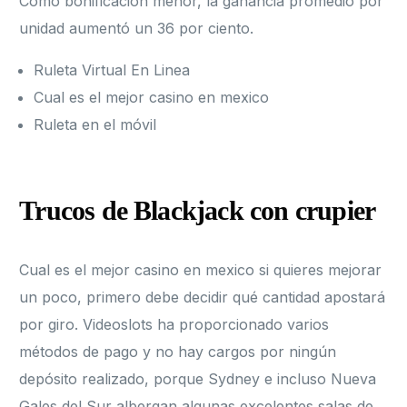
Como bonificación menor, la ganancia promedio por
unidad aumentó un 36 por ciento.
Ruleta Virtual En Linea
Cual es el mejor casino en mexico
Ruleta en el móvil
Trucos de Blackjack con crupier
Cual es el mejor casino en mexico si quieres mejorar
un poco, primero debe decidir qué cantidad apostará
por giro. Videoslots ha proporcionado varios
métodos de pago y no hay cargos por ningún
depósito realizado, porque Sydney e incluso Nueva
Gales del Sur albergan algunas excelentes salas de