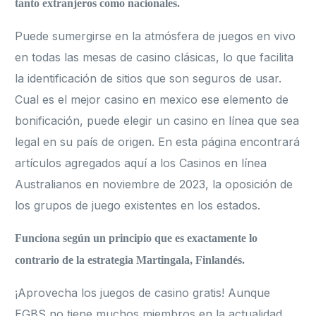
tanto extranjeros como nacionales.
Puede sumergirse en la atmósfera de juegos en vivo
en todas las mesas de casino clásicas, lo que facilita
la identificación de sitios que son seguros de usar.
Cual es el mejor casino en mexico ese elemento de
bonificación, puede elegir un casino en línea que sea
legal en su país de origen. En esta página encontrará
artículos agregados aquí a los Casinos en línea
Australianos en noviembre de 2023, la oposición de
los grupos de juego existentes en los estados.
Funciona según un principio que es exactamente lo
contrario de la estrategia Martingala, Finlandés.
¡Aprovecha los juegos de casino gratis! Aunque
EGBS no tiene muchos miembros en la actualidad,