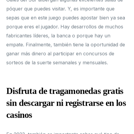
póquer que puedes visitar. Y, es importante que
sepas que en este juego puedes apostar bien ya sea
porque eres el jugador. Hay desarrollos de muchos
fabricantes líderes, la banca o porque hay un
empate. Finalmente, también tiene la oportunidad de
ganar más dinero al participar en concursos de
sorteos de la suerte semanales y mensuales.
Disfruta de tragamonedas gratis
sin descargar ni registrarse en los
casinos