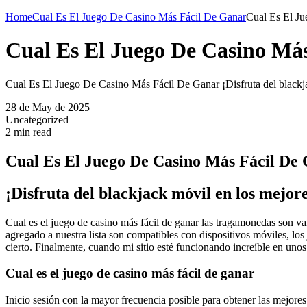
Home
Cual Es El Juego De Casino Más Fácil De Ganar
Cual Es El J
Cual Es El Juego De Casino Má
Cual Es El Juego De Casino Más Fácil De Ganar ¡Disfruta del blackja
28 de May de 2025
Uncategorized
2 min read
Cual Es El Juego De Casino Más Fácil De
¡Disfruta del blackjack móvil en los mejore
Cual es el juego de casino más fácil de ganar las tragamonedas son va
agregado a nuestra lista son compatibles con dispositivos móviles, l
cierto. Finalmente, cuando mi sitio esté funcionando increíble en uno
Cual es el juego de casino más fácil de ganar
Inicio sesión con la mayor frecuencia posible para obtener las mejores 