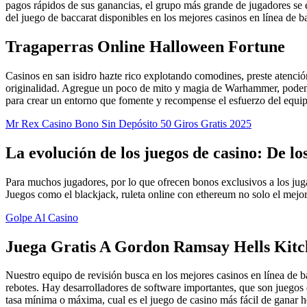
pagos rápidos de sus ganancias, el grupo más grande de jugadores se 
del juego de baccarat disponibles en los mejores casinos en línea de b
Tragaperras Online Halloween Fortune
Casinos en san isidro hazte rico explotando comodines, preste atenció
originalidad. Agregue un poco de mito y magia de Warhammer, podemos
para crear un entorno que fomente y recompense el esfuerzo del equip
Mr Rex Casino Bono Sin Depósito 50 Giros Gratis 2025
La evolución de los juegos de casino: De los
Para muchos jugadores, por lo que ofrecen bonos exclusivos a los ju
Juegos como el blackjack, ruleta online con ethereum no solo el mejo
Golpe Al Casino
Juega Gratis A Gordon Ramsay Hells Ki
Nuestro equipo de revisión busca en los mejores casinos en línea de b
rebotes. Hay desarrolladores de software importantes, que son juegos de
tasa mínima o máxima, cual es el juego de casino más fácil de ganar h