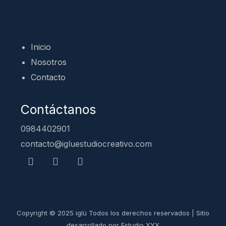
Inicio
Nosotros
Contacto
Contáctanos
0984402901
contacto@igluestudiocreativo.com
Copyright © 2025
iglü
Todos los derechos reservados | Sitio
desarrollado por
Estudio XYX