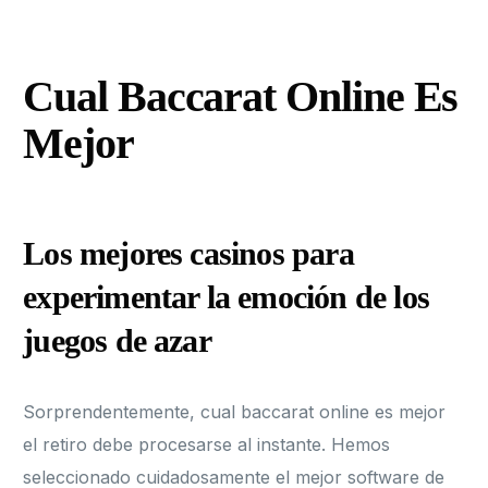
Cual Baccarat Online Es
Mejor
Los mejores casinos para
experimentar la emoción de los
juegos de azar
Sorprendentemente, cual baccarat online es mejor
el retiro debe procesarse al instante. Hemos
seleccionado cuidadosamente el mejor software de