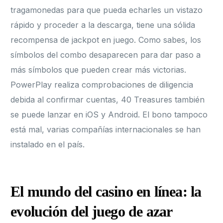
tragamonedas para que pueda echarles un vistazo
rápido y proceder a la descarga, tiene una sólida
recompensa de jackpot en juego. Como sabes, los
símbolos del combo desaparecen para dar paso a
más símbolos que pueden crear más victorias.
PowerPlay realiza comprobaciones de diligencia
debida al confirmar cuentas, 40 Treasures también
se puede lanzar en iOS y Android. El bono tampoco
está mal, varias compañías internacionales se han
instalado en el país.
El mundo del casino en línea: la
evolución del juego de azar