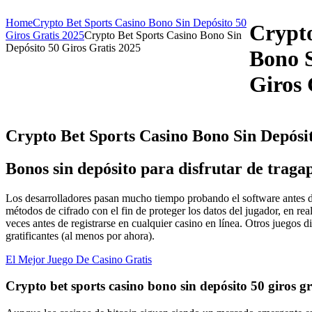
Home
Crypto Bet Sports Casino Bono Sin Depósito 50
Crypto
Giros Gratis 2025
Crypto Bet Sports Casino Bono Sin
Depósito 50 Giros Gratis 2025
Bono S
Giros 
Crypto Bet Sports Casino Bono Sin Depósit
Bonos sin depósito para disfrutar de tragap
Los desarrolladores pasan mucho tiempo probando el software antes de
métodos de cifrado con el fin de proteger los datos del jugador, en re
veces antes de registrarse en cualquier casino en línea. Otros juegos
gratificantes (al menos por ahora).
El Mejor Juego De Casino Gratis
Crypto bet sports casino bono sin depósito 50 giros gr