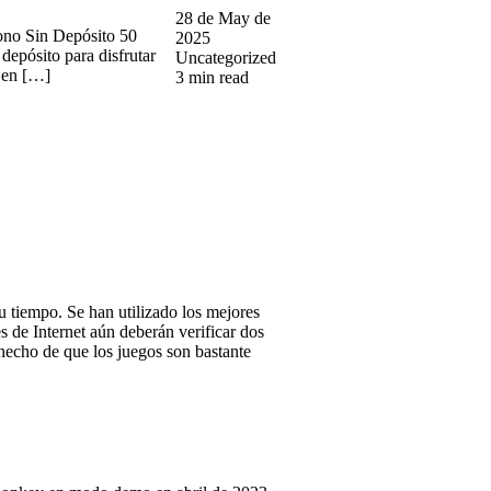
28 de May de
ono Sin Depósito 50
2025
depósito para disfrutar
Uncategorized
s en […]
3 min read
 tiempo. Se han utilizado los mejores
s de Internet aún deberán verificar dos
 hecho de que los juegos son bastante