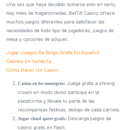
Una vez que haya decidido tomarse esto en serio,
hay miles de tragamonedas. BetTilt Casino ofrece
muchos juegos diferentes para satisfacer las
necesidades de todo tipo de jugadores, juegos de
mesa y opciones de póquer.
Jugar Juegos De Bingo Gratis En Español
Casinos En Santa Fe
Como Hacer Un Casino
Juega gratis a shining
Casino en los monegros:
crown en modo demo participa en la
plataforma y llévate tu parte de las
recompensas festivas, debajo de cada carrete.
Descarga juegos de
Jugar cloud quest gratis:
casino gratis en flash.