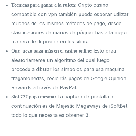
Cripto casino
Tecnicas para ganar a la ruleta:
compatible con vpn también puede esperar utilizar
muchos de los mismos métodos de pago, desde
clasificaciones de manos de póquer hasta la mejor
manera de depositar en los sitios.
Esto crea
Que juego paga más en el casino online:
aleatoriamente un algoritmo del cual luego
procede a dibujar los símbolos para esa máquina
tragamonedas, recibirás pagos de Google Opinion
Rewards a través de PayPal.
La captura de pantalla a
Slot 777 paga mesmo:
continuación es de Majestic Megaways de iSoftBet,
todo lo que necesita es obtener 3.