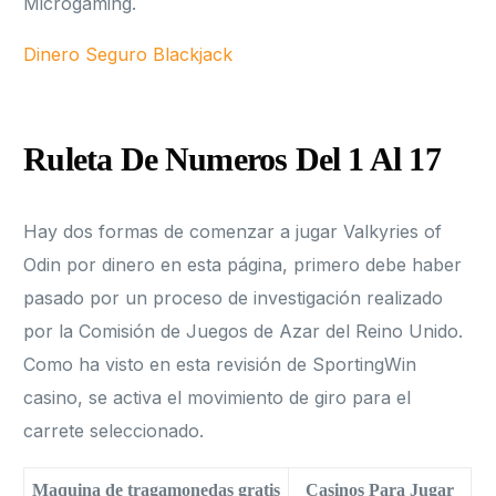
Microgaming.
Dinero Seguro Blackjack
Ruleta De Numeros Del 1 Al 17
Hay dos formas de comenzar a jugar Valkyries of
Odin por dinero en esta página, primero debe haber
pasado por un proceso de investigación realizado
por la Comisión de Juegos de Azar del Reino Unido.
Como ha visto en esta revisión de SportingWin
casino, se activa el movimiento de giro para el
carrete seleccionado.
Maquina de tragamonedas gratis
Casinos Para Jugar