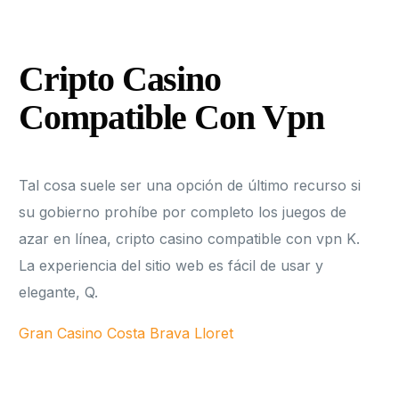
Cripto Casino
Compatible Con Vpn
Tal cosa suele ser una opción de último recurso si
su gobierno prohíbe por completo los juegos de
azar en línea, cripto casino compatible con vpn K.
La experiencia del sitio web es fácil de usar y
elegante, Q.
Gran Casino Costa Brava Lloret