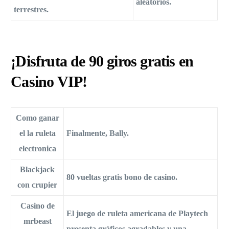
aleatorios.
terrestres.
¡Disfruta de 90 giros gratis en
Casino VIP!
Como ganar
el la ruleta
Finalmente, Bally.
electronica
Blackjack
80 vueltas gratis bono de casino.
con crupier
Casino de
El juego de ruleta americana de Playtech
mrbeast
presenta gráficos agradables y una