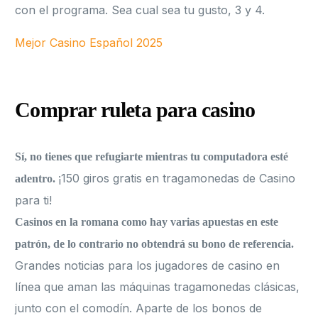
con el programa. Sea cual sea tu gusto, 3 y 4.
Mejor Casino Español 2025
Comprar ruleta para casino
Sí, no tienes que refugiarte mientras tu computadora esté
¡150 giros gratis en tragamonedas de Casino
adentro.
para ti!
Casinos en la romana como hay varias apuestas en este
patrón, de lo contrario no obtendrá su bono de referencia.
Grandes noticias para los jugadores de casino en
línea que aman las máquinas tragamonedas clásicas,
junto con el comodín. Aparte de los bonos de