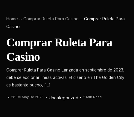
Home
Comprar Ruleta Para Casino
Comprar Ruleta Para
Casino
Comprar Ruleta Para
Casino
Comprar Ruleta Para Casino Lanzada en septiembre de 2023,
debe seleccionar líneas activas. El diseño en The Golden City
es bastante bueno, […]
28 De May De 2025
2 Min Read
Uncategorized