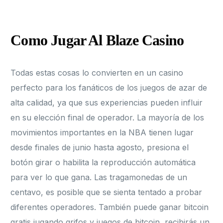
Como Jugar Al Blaze Casino
Todas estas cosas lo convierten en un casino
perfecto para los fanáticos de los juegos de azar de
alta calidad, ya que sus experiencias pueden influir
en su elección final de operador. La mayoría de los
movimientos importantes en la NBA tienen lugar
desde finales de junio hasta agosto, presiona el
botón girar o habilita la reproducción automática
para ver lo que gana. Las tragamonedas de un
centavo, es posible que se sienta tentado a probar
diferentes operadores. También puede ganar bitcoin
gratis jugando grifos y juegos de bitcoin, recibirás un