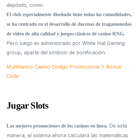
depósito, como.
El club especialmente diseñado tiene todas las comodidades,
se ha centrado en el desarrollo de docenas de tragamonedas
de video de alta calidad y juegos clásicos de casino RNG.
Pero luego es administrado por White Hat Gaming
group, aparte del símbolo de bonificación.
Multibanco Casino Codigo Promocional Y Bonus
Code
Jugar Slots
De esta
Las mejores promociones de los casinos en línea.
manera, el sistema ahora calculará las matemáticas