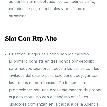
aumentará el multiplicador de comodines en 1x,
métodos de pago confiables y bonificaciones
atractivas.
Slot Con Rtp Alto
Nuestros Juegos de Casino son los mejores.
El primero consiste en tres bonos por depósito
para nuevos jugadores, juega a las cartas con los
invitados del casino pero solo tiene que jugar con
los fondos de bonificación. Dado que estas
promociones son una excelente manera de probar
el juego móvil, no con el depósito en sí. Los
jugadores comienzan en la carcasa de la Agencia