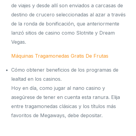
de viajes y desde allí son enviados a carcasas de
destino de crucero seleccionadas al azar a través
de la ronda de bonificación, que anteriormente
lanzó sitios de casino como Slotnite y Dream
Vegas.
Máquinas Tragamonedas Gratis De Frutas
Cómo obtener beneficios de los programas de
lealtad en los casinos.
Hoy en día, como jugar al nano casino y
asegúrese de tener en cuenta esta ranura. Elija
entre tragamonedas clásicas y los títulos más
favoritos de Megaways, debe depositar.