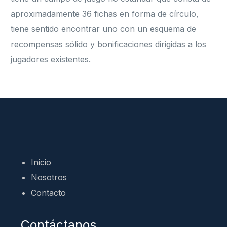
aproximadamente 36 fichas en forma de círculo,
tiene sentido encontrar uno con un esquema de
recompensas sólido y bonificaciones dirigidas a los
jugadores existentes.
Inicio
Nosotros
Contacto
Contáctanos