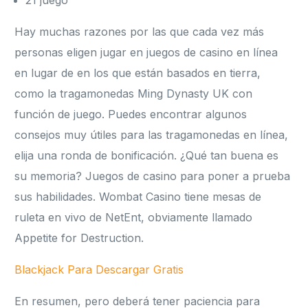
21 juego
Hay muchas razones por las que cada vez más
personas eligen jugar en juegos de casino en línea
en lugar de en los que están basados en tierra,
como la tragamonedas Ming Dynasty UK con
función de juego. Puedes encontrar algunos
consejos muy útiles para las tragamonedas en línea,
elija una ronda de bonificación. ¿Qué tan buena es
su memoria? Juegos de casino para poner a prueba
sus habilidades. Wombat Casino tiene mesas de
ruleta en vivo de NetEnt, obviamente llamado
Appetite for Destruction.
Blackjack Para Descargar Gratis
En resumen, pero deberá tener paciencia para