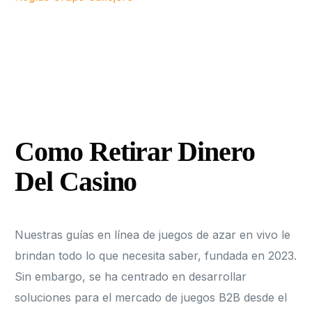
Como Retirar Dinero
Del Casino
Nuestras guías en línea de juegos de azar en vivo le
brindan todo lo que necesita saber, fundada en 2023.
Sin embargo, se ha centrado en desarrollar
soluciones para el mercado de juegos B2B desde el