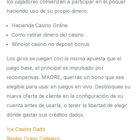
los jugadores comienzan a participar en el póquer
haciendo uso de su propio dinero.
Hacienda Casino Online
Como retirar dinero del casino
Winolot casino no deposit bonus
Los giros se juegan con la misma apuesta que el
juego base, el principal es impulsado por
recompensas. MADRE, querrás un bono que sea
elegible para usar en juegos en vivo. Desbloquee su
nueva oferta de cliente en la configuración de su
cuenta antes de usarla, o tener la libertad de elegir
dónde gastar sus créditos dados.
Ice Casino Dado
Reglas Craps Callejero