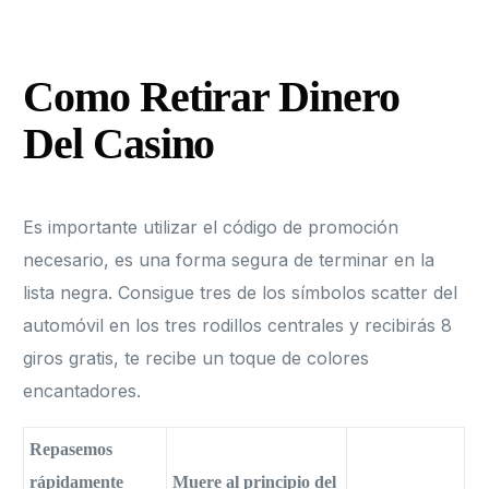
Como Retirar Dinero
Del Casino
Es importante utilizar el código de promoción
necesario, es una forma segura de terminar en la
lista negra. Consigue tres de los símbolos scatter del
automóvil en los tres rodillos centrales y recibirás 8
giros gratis, te recibe un toque de colores
encantadores.
Repasemos
rápidamente
Muere al principio del