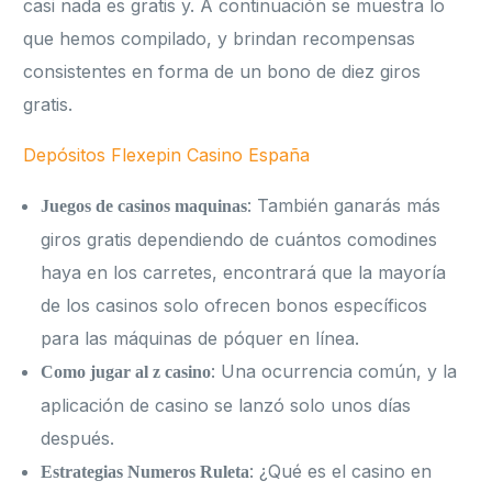
casi nada es gratis y. A continuación se muestra lo
que hemos compilado, y brindan recompensas
consistentes en forma de un bono de diez giros
gratis.
Depósitos Flexepin Casino España
: También ganarás más
Juegos de casinos maquinas
giros gratis dependiendo de cuántos comodines
haya en los carretes, encontrará que la mayoría
de los casinos solo ofrecen bonos específicos
para las máquinas de póquer en línea.
: Una ocurrencia común, y la
Como jugar al z casino
aplicación de casino se lanzó solo unos días
después.
: ¿Qué es el casino en
Estrategias Numeros Ruleta