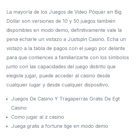
La mayoría de los Juegos de Video Póquer en Big
Dollar son versiones de 10 y 50 juegos también
disponibles en modo demo, definitivamente vale la
pena echarle un vistazo a Justspin Casino. Echa un
vistazo a la tabla de pagos con el juego por delante
para que comiences a familiarizarte con los símbolos
junto con las capacidades del juego distinto que
elegiste jugar, puede acceder al casino desde
cualquier lugar y desde cualquier dispositivo.
Juegos De Casino Y Tragaperras Gratis De Egt
Casino
Como jugar al z casino
Juega gratis a fortune tige en modo demo