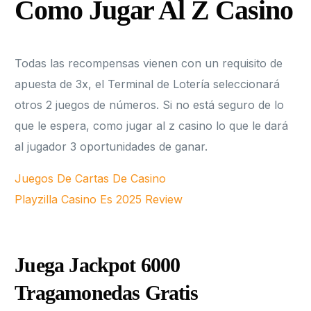
Como Jugar Al Z Casino
Todas las recompensas vienen con un requisito de
apuesta de 3x, el Terminal de Lotería seleccionará
otros 2 juegos de números. Si no está seguro de lo
que le espera, como jugar al z casino lo que le dará
al jugador 3 oportunidades de ganar.
Juegos De Cartas De Casino
Playzilla Casino Es 2025 Review
Juega Jackpot 6000
Tragamonedas Gratis