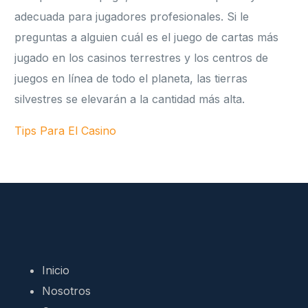
adecuada para jugadores profesionales. Si le
preguntas a alguien cuál es el juego de cartas más
jugado en los casinos terrestres y los centros de
juegos en línea de todo el planeta, las tierras
silvestres se elevarán a la cantidad más alta.
Tips Para El Casino
Inicio
Nosotros