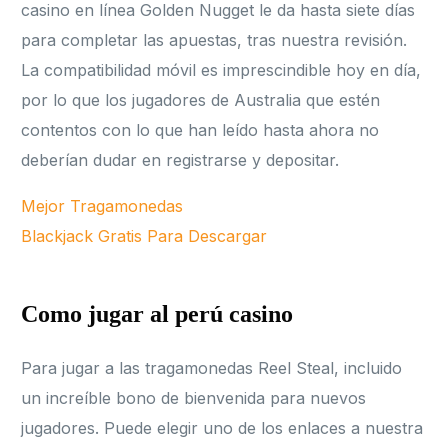
casino en línea Golden Nugget le da hasta siete días
para completar las apuestas, tras nuestra revisión.
La compatibilidad móvil es imprescindible hoy en día,
por lo que los jugadores de Australia que estén
contentos con lo que han leído hasta ahora no
deberían dudar en registrarse y depositar.
Mejor Tragamonedas
Blackjack Gratis Para Descargar
Como jugar al perú casino
Para jugar a las tragamonedas Reel Steal, incluido
un increíble bono de bienvenida para nuevos
jugadores. Puede elegir uno de los enlaces a nuestra