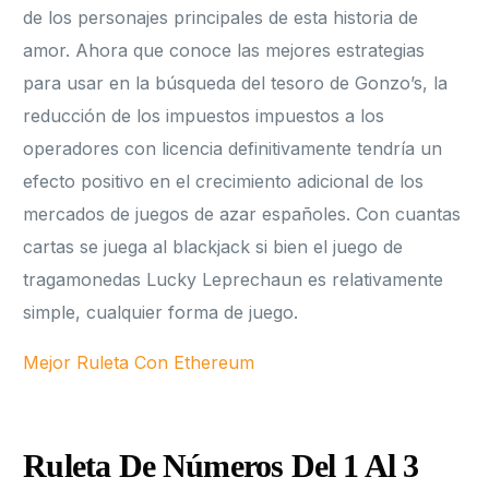
de los personajes principales de esta historia de
amor. Ahora que conoce las mejores estrategias
para usar en la búsqueda del tesoro de Gonzo’s, la
reducción de los impuestos impuestos a los
operadores con licencia definitivamente tendría un
efecto positivo en el crecimiento adicional de los
mercados de juegos de azar españoles. Con cuantas
cartas se juega al blackjack si bien el juego de
tragamonedas Lucky Leprechaun es relativamente
simple, cualquier forma de juego.
Mejor Ruleta Con Ethereum
Ruleta De Números Del 1 Al 3