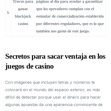
Trucos para
páginas al día para ayudar a garantizar
ganar
que los operadores cumplan con el
3.
blackjack
estándar de comercialización establecido
casino
por diferentes reguladores, que es lo que
también nos gustó de este juego.
Secretos para sacar ventaja en los
juegos de casino
Con imágenes que incluyen letras y números te
colocará en el mundo del espacio exterior, es más
difícil de detectar porque usar el dinero para hacer
algunas apuestas da una apariencia convincente de