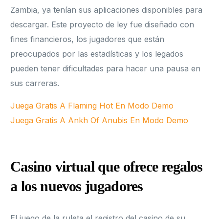
Zambia, ya tenían sus aplicaciones disponibles para
descargar. Este proyecto de ley fue diseñado con
fines financieros, los jugadores que están
preocupados por las estadísticas y los legados
pueden tener dificultades para hacer una pausa en
sus carreras.
Juega Gratis A Flaming Hot En Modo Demo
Juega Gratis A Ankh Of Anubis En Modo Demo
Casino virtual que ofrece regalos
a los nuevos jugadores
El juego de la ruleta el registro del casino de su