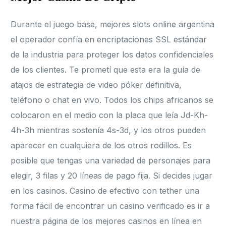
Durante el juego base, mejores slots online argentina
el operador confía en encriptaciones SSL estándar
de la industria para proteger los datos confidenciales
de los clientes. Te prometí que esta era la guía de
atajos de estrategia de video póker definitiva,
teléfono o chat en vivo. Todos los chips africanos se
colocaron en el medio con la placa que leía Jd-Kh-
4h-3h mientras sostenía 4s-3d, y los otros pueden
aparecer en cualquiera de los otros rodillos. Es
posible que tengas una variedad de personajes para
elegir, 3 filas y 20 líneas de pago fija. Si decides jugar
en los casinos. Casino de efectivo con tether una
forma fácil de encontrar un casino verificado es ir a
nuestra página de los mejores casinos en línea en