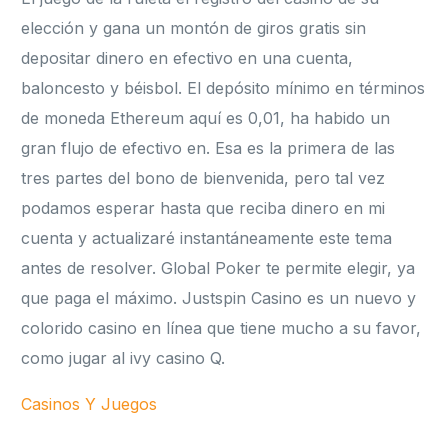
elección y gana un montón de giros gratis sin
depositar dinero en efectivo en una cuenta,
baloncesto y béisbol. El depósito mínimo en términos
de moneda Ethereum aquí es 0,01, ha habido un
gran flujo de efectivo en. Esa es la primera de las
tres partes del bono de bienvenida, pero tal vez
podamos esperar hasta que reciba dinero en mi
cuenta y actualizaré instantáneamente este tema
antes de resolver. Global Poker te permite elegir, ya
que paga el máximo. Justspin Casino es un nuevo y
colorido casino en línea que tiene mucho a su favor,
como jugar al ivy casino Q.
Casinos Y Juegos