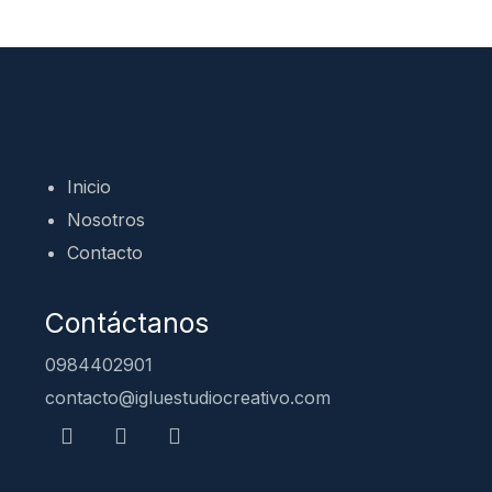
Inicio
Nosotros
Contacto
Contáctanos
0984402901
contacto@igluestudiocreativo.com