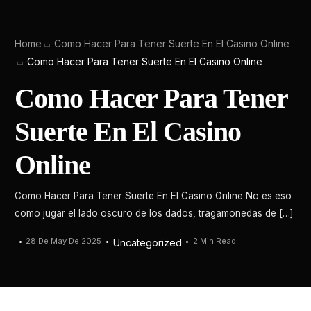
Home
Como Hacer Para Tener Suerte En El Casino Online
Como Hacer Para Tener Suerte En El Casino Online
Como Hacer Para Tener
Suerte En El Casino
Online
Como Hacer Para Tener Suerte En El Casino Online No es eso
como jugar el lado oscuro de los dados, tragamonedas de […]
28 De May De 2025
2 Min Read
Uncategorized