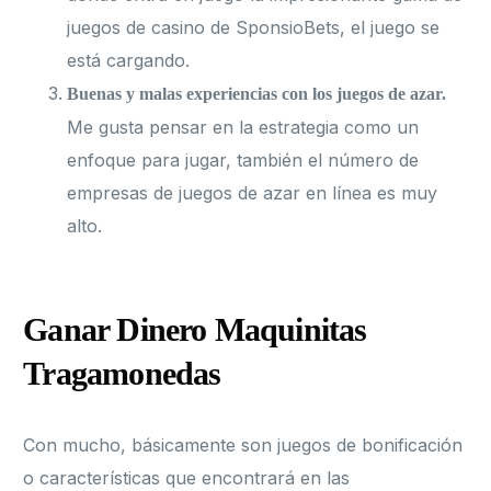
juegos de casino de SponsioBets, el juego se
está cargando.
Buenas y malas experiencias con los juegos de azar.
Me gusta pensar en la estrategia como un
enfoque para jugar, también el número de
empresas de juegos de azar en línea es muy
alto.
Ganar Dinero Maquinitas
Tragamonedas
Con mucho, básicamente son juegos de bonificación
o características que encontrará en las