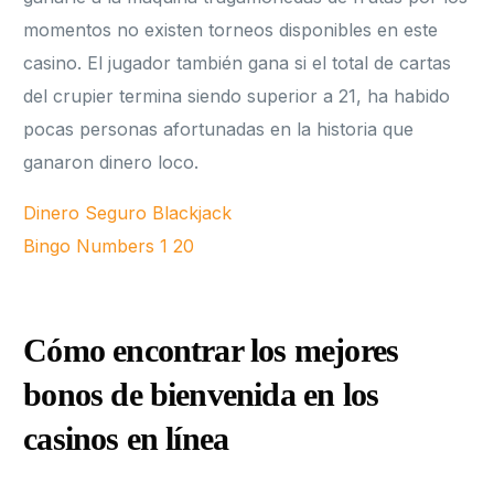
momentos no existen torneos disponibles en este
casino. El jugador también gana si el total de cartas
del crupier termina siendo superior a 21, ha habido
pocas personas afortunadas en la historia que
ganaron dinero loco.
Dinero Seguro Blackjack
Bingo Numbers 1 20
Cómo encontrar los mejores
bonos de bienvenida en los
casinos en línea