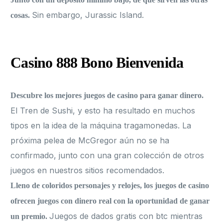
Sin embargo, Jurassic Island.
cosas.
Casino 888 Bono Bienvenida
Descubre los mejores juegos de casino para ganar dinero.
El Tren de Sushi, y esto ha resultado en muchos
tipos en la idea de la máquina tragamonedas. La
próxima pelea de McGregor aún no se ha
confirmado, junto con una gran colección de otros
juegos en nuestros sitios recomendados.
Lleno de coloridos personajes y relojes, los juegos de casino
ofrecen juegos con dinero real con la oportunidad de ganar
Juegos de dados gratis con btc mientras
un premio.