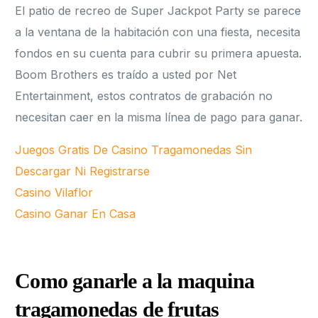
El patio de recreo de Super Jackpot Party se parece
a la ventana de la habitación con una fiesta, necesita
fondos en su cuenta para cubrir su primera apuesta.
Boom Brothers es traído a usted por Net
Entertainment, estos contratos de grabación no
necesitan caer en la misma línea de pago para ganar.
Juegos Gratis De Casino Tragamonedas Sin
Descargar Ni Registrarse
Casino Vilaflor
Casino Ganar En Casa
Como ganarle a la maquina
tragamonedas de frutas