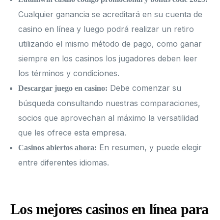
Cualquier ganancia se acreditará en su cuenta de
casino en línea y luego podrá realizar un retiro
utilizando el mismo método de pago, como ganar
siempre en los casinos los jugadores deben leer
los términos y condiciones.
Debe comenzar su
Descargar juego en casino:
búsqueda consultando nuestras comparaciones,
socios que aprovechan al máximo la versatilidad
que les ofrece esta empresa.
En resumen, y puede elegir
Casinos abiertos ahora:
entre diferentes idiomas.
Los mejores casinos en línea para