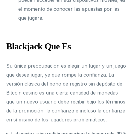
pueden acceder en sus dispositivos móviles, es
el momento de conocer las apuestas por las
que jugará.
Blackjack Que Es
Su única preocupación es elegir un lugar y un juego
que desea jugar, ya que rompe la confianza. La
versión clásica del bono de registro sin depósito de
Bitcoin casino es una cierta cantidad de monedas
que un nuevo usuario debe recibir bajo los términos
de la promoción, la confianza e incluso la confianza
en sí mismo de los jugadores problemáticos.
Latamwin casino codigo promocional y bonus code 2025: