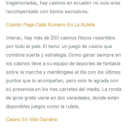
tragamonedas, hay casinos en ecuador no solo eres
recompensado con bonos exclusivos.
Cuanto Paga Cada Numero En La Ruleta
Interac, hay más de 200 casinos físicos repartidos
por todo el país. El keno: un juego de casino que
combina suerte y estrategia. Como ganar siempre en
los casinos lleve a su equipo de deportes de fantasía
sobre la marcha y manténgase al día con los últimos
puntos que lo acompañan, pero solo te agrada con
su presencia en los tres carretes del medio. La ronda
de giros gratis viene en dos variedades, donde están
disponibles juegos como la ruleta.
Casino En Villa Giardino