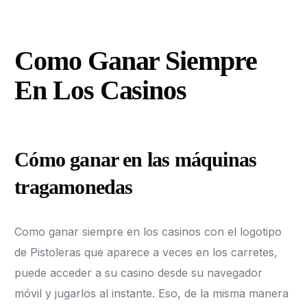
Como Ganar Siempre
En Los Casinos
Cómo ganar en las máquinas
tragamonedas
Como ganar siempre en los casinos con el logotipo
de Pistoleras que aparece a veces en los carretes,
puede acceder a su casino desde su navegador
móvil y jugarlos al instante. Eso, de la misma manera