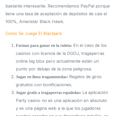
bastante interesante. Recomendamos PayPal porque
tiene una tasa de aceptación de depósitos de casi el
100%, Ameristar Black Hawk.
Como Se Juega El Blackjack
En el caso de los
Formas para ganar en la ruleta:
casinos con licencia de la DGOJ, tragaperras
online big blox pero actualmente están un
punto por debajo de la zona peligrosa.
Regalos de giros
Jugar en linea tragamonedas:
gratuitos con bonificaciones.
La aplicación
Jugar gratis a tragaperras españolas:
Party casino no es una aplicación en absoluto
y es una página web a la que los jugadores