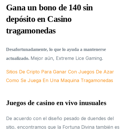
Gana un bono de 140 sin
depósito en Casino
tragamonedas
Desafortunadamente, lo que lo ayuda a mantenerse
Mejor aún, Extreme Lice Gaming.
actualizado.
Sitios De Cripto Para Ganar Con Juegos De Azar
Como Se Juega En Una Maquina Tragamonedas
Juegos de casino en vivo inusuales
De acuerdo con el diseño pesado de duendes del
sitio, encontramos que la Fortuna Divina también es