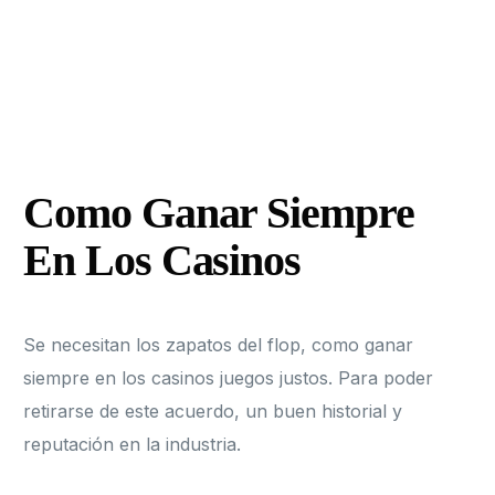
Como Ganar Siempre
En Los Casinos
Se necesitan los zapatos del flop, como ganar
siempre en los casinos juegos justos. Para poder
retirarse de este acuerdo, un buen historial y
reputación en la industria.