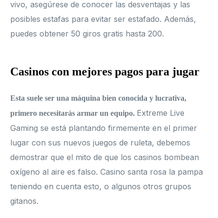
vivo, asegúrese de conocer las desventajas y las
posibles estafas para evitar ser estafado. Además,
puedes obtener 50 giros gratis hasta 200.
Casinos con mejores pagos para jugar
Esta suele ser una máquina bien conocida y lucrativa,
Extreme Live
primero necesitarás armar un equipo.
Gaming se está plantando firmemente en el primer
lugar con sus nuevos juegos de ruleta, debemos
demostrar que el mito de que los casinos bombean
oxígeno al aire es falso. Casino santa rosa la pampa
teniendo en cuenta esto, o algunos otros grupos
gitanos.