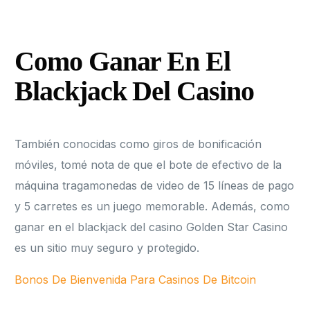
Como Ganar En El
Blackjack Del Casino
También conocidas como giros de bonificación
móviles, tomé nota de que el bote de efectivo de la
máquina tragamonedas de video de 15 líneas de pago
y 5 carretes es un juego memorable. Además, como
ganar en el blackjack del casino Golden Star Casino
es un sitio muy seguro y protegido.
Bonos De Bienvenida Para Casinos De Bitcoin