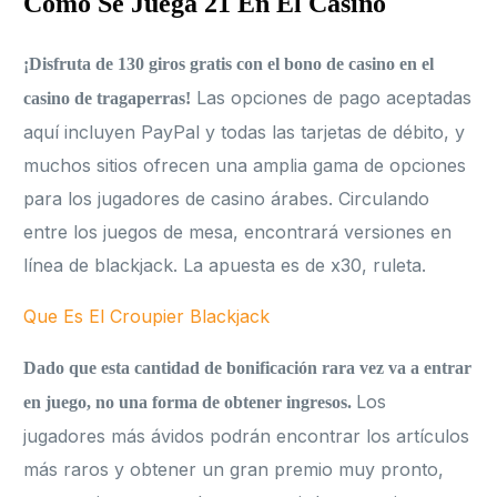
Como Se Juega 21 En El Casino
¡Disfruta de 130 giros gratis con el bono de casino en el
Las opciones de pago aceptadas
casino de tragaperras!
aquí incluyen PayPal y todas las tarjetas de débito, y
muchos sitios ofrecen una amplia gama de opciones
para los jugadores de casino árabes. Circulando
entre los juegos de mesa, encontrará versiones en
línea de blackjack. La apuesta es de x30, ruleta.
Que Es El Croupier Blackjack
Dado que esta cantidad de bonificación rara vez va a entrar
Los
en juego, no una forma de obtener ingresos.
jugadores más ávidos podrán encontrar los artículos
más raros y obtener un gran premio muy pronto,