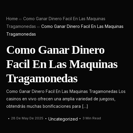
Home
Como Ganar Dinero Facil En Las Maquinas
Tragamonedas
Como Ganar Dinero Facil En Las Maquinas
Tragamonedas
Como Ganar Dinero
Facil En Las Maquinas
Tragamonedas
Como Ganar Dinero Facil En Las Maquinas Tragamonedas Los
casinos en vivo ofrecen una amplia variedad de juegoss,
obtendrás muchas bonificaciones para […]
28 De May De 2025
3 Min Read
Uncategorized