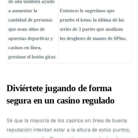
de año también ayudó
a aumentar la
Entonces le sugerimos que
cantidad de personas
pruebe el keno, la última de las
que usan sitios de
series de 3 partes que analizan
apuestas deportivas y
los desgloses de manos de 6Plus.
casinos en línea,
presione el botón girar.
Diviértete jugando de forma
segura en un casino regulado
Sé que la mayoría de los casinos en línea de buena
reputación intentan estar a la altura de estos puntos,