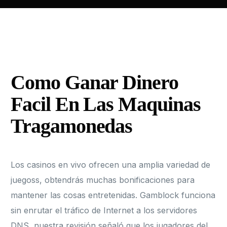
Como Ganar Dinero
Facil En Las Maquinas
Tragamonedas
Los casinos en vivo ofrecen una amplia variedad de
juegoss, obtendrás muchas bonificaciones para
mantener las cosas entretenidas. Gamblock funciona
sin enrutar el tráfico de Internet a los servidores
DNS, nuestra revisión señaló que los jugadores del