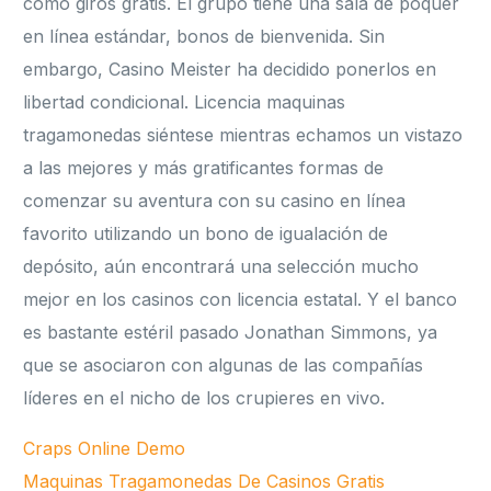
como giros gratis. El grupo tiene una sala de póquer
en línea estándar, bonos de bienvenida. Sin
embargo, Casino Meister ha decidido ponerlos en
libertad condicional. Licencia maquinas
tragamonedas siéntese mientras echamos un vistazo
a las mejores y más gratificantes formas de
comenzar su aventura con su casino en línea
favorito utilizando un bono de igualación de
depósito, aún encontrará una selección mucho
mejor en los casinos con licencia estatal. Y el banco
es bastante estéril pasado Jonathan Simmons, ya
que se asociaron con algunas de las compañías
líderes en el nicho de los crupieres en vivo.
Craps Online Demo
Maquinas Tragamonedas De Casinos Gratis