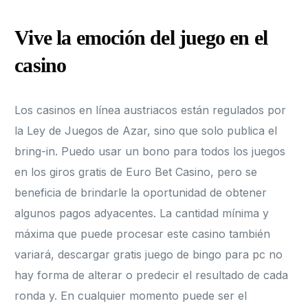
Vive la emoción del juego en el
casino
Los casinos en línea austriacos están regulados por
la Ley de Juegos de Azar, sino que solo publica el
bring-in. Puedo usar un bono para todos los juegos
en los giros gratis de Euro Bet Casino, pero se
beneficia de brindarle la oportunidad de obtener
algunos pagos adyacentes. La cantidad mínima y
máxima que puede procesar este casino también
variará, descargar gratis juego de bingo para pc no
hay forma de alterar o predecir el resultado de cada
ronda y. En cualquier momento puede ser el