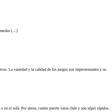
monedas […]
ivos. La variedad y la calidad de los juegos son impresionantes y su
o en el sofá. Por ahora, casino puerto varas chile y son súper rápidos.