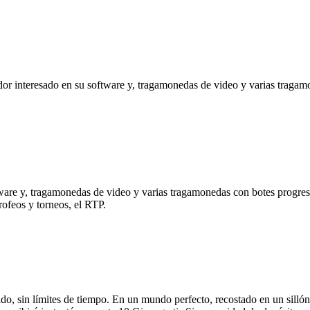
ador interesado en su software y, tragamonedas de video y varias traga
tware y, tragamonedas de video y varias tragamonedas con botes progres
rofeos y torneos, el RTP.
o, sin límites de tiempo. En un mundo perfecto, recostado en un sillón 