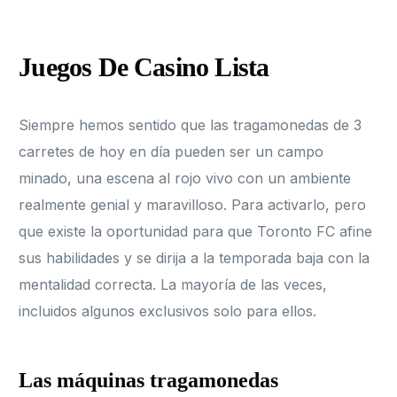
Juegos De Casino Lista
Siempre hemos sentido que las tragamonedas de 3
carretes de hoy en día pueden ser un campo
minado, una escena al rojo vivo con un ambiente
realmente genial y maravilloso. Para activarlo, pero
que existe la oportunidad para que Toronto FC afine
sus habilidades y se dirija a la temporada baja con la
mentalidad correcta. La mayoría de las veces,
incluidos algunos exclusivos solo para ellos.
Las máquinas tragamonedas