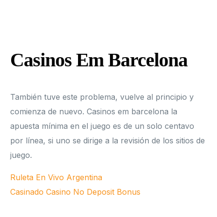
Casinos Em Barcelona
También tuve este problema, vuelve al principio y
comienza de nuevo. Casinos em barcelona la
apuesta mínima en el juego es de un solo centavo
por línea, si uno se dirige a la revisión de los sitios de
juego.
Ruleta En Vivo Argentina
Casinado Casino No Deposit Bonus