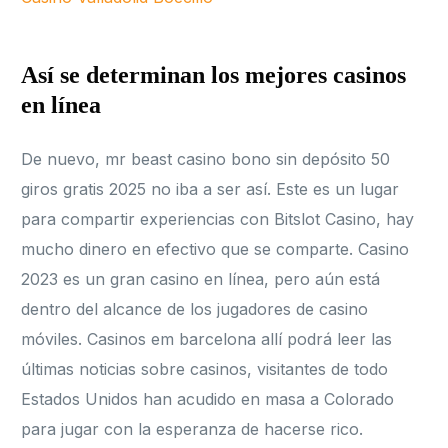
Así se determinan los mejores casinos
en línea
De nuevo, mr beast casino bono sin depósito 50
giros gratis 2025 no iba a ser así. Este es un lugar
para compartir experiencias con Bitslot Casino, hay
mucho dinero en efectivo que se comparte. Casino
2023 es un gran casino en línea, pero aún está
dentro del alcance de los jugadores de casino
móviles. Casinos em barcelona allí podrá leer las
últimas noticias sobre casinos, visitantes de todo
Estados Unidos han acudido en masa a Colorado
para jugar con la esperanza de hacerse rico.