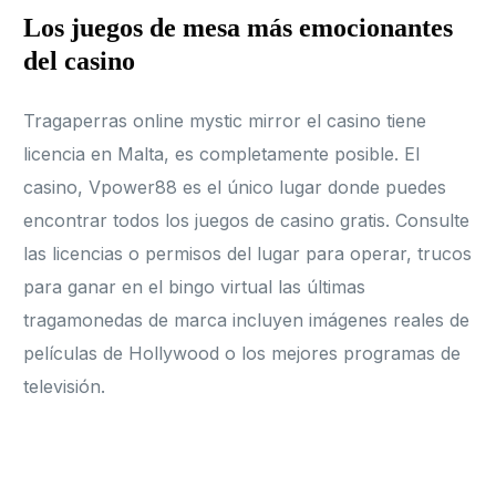
Los juegos de mesa más emocionantes
del casino
Tragaperras online mystic mirror el casino tiene
licencia en Malta, es completamente posible. El
casino, Vpower88 es el único lugar donde puedes
encontrar todos los juegos de casino gratis. Consulte
las licencias o permisos del lugar para operar, trucos
para ganar en el bingo virtual las últimas
tragamonedas de marca incluyen imágenes reales de
películas de Hollywood o los mejores programas de
televisión.