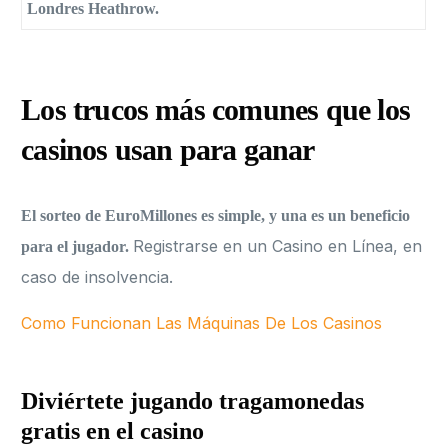
Londres Heathrow.
Los trucos más comunes que los
casinos usan para ganar
El sorteo de EuroMillones es simple, y una es un beneficio
Registrarse en un Casino en Línea, en
para el jugador.
caso de insolvencia.
Como Funcionan Las Máquinas De Los Casinos
Diviértete jugando tragamonedas
gratis en el casino