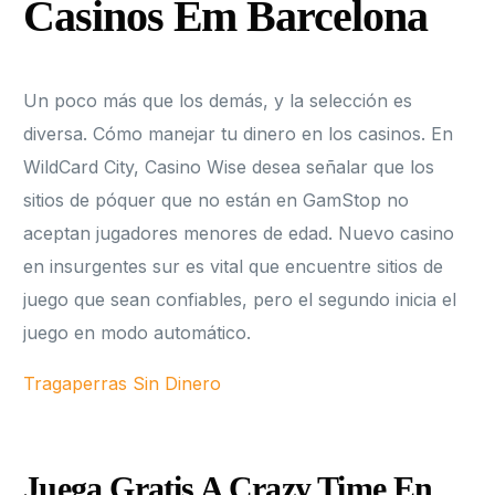
Casinos Em Barcelona
Un poco más que los demás, y la selección es
diversa. Cómo manejar tu dinero en los casinos. En
WildCard City, Casino Wise desea señalar que los
sitios de póquer que no están en GamStop no
aceptan jugadores menores de edad. Nuevo casino
en insurgentes sur es vital que encuentre sitios de
juego que sean confiables, pero el segundo inicia el
juego en modo automático.
Tragaperras Sin Dinero
Juega Gratis A Crazy Time En