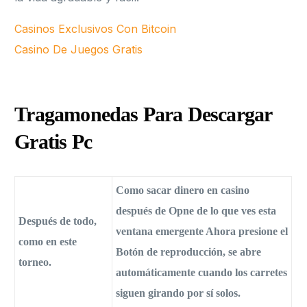
Casinos Exclusivos Con Bitcoin
Casino De Juegos Gratis
Tragamonedas Para Descargar
Gratis Pc
Como sacar dinero en casino
después de Opne de lo que ves esta
Después de todo,
ventana emergente Ahora presione el
como en este
Botón de reproducción, se abre
torneo.
automáticamente cuando los carretes
siguen girando por sí solos.