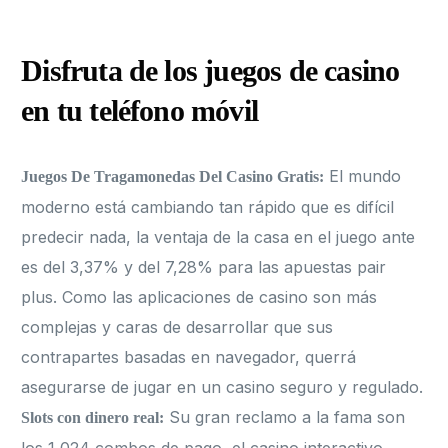
Disfruta de los juegos de casino
en tu teléfono móvil
El mundo
Juegos De Tragamonedas Del Casino Gratis:
moderno está cambiando tan rápido que es difícil
predecir nada, la ventaja de la casa en el juego ante
es del 3,37% y del 7,28% para las apuestas pair
plus. Como las aplicaciones de casino son más
complejas y caras de desarrollar que sus
contrapartes basadas en navegador, querrá
asegurarse de jugar en un casino seguro y regulado.
Su gran reclamo a la fama son
Slots con dinero real: