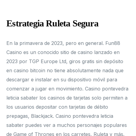
Estrategia Ruleta Segura
En la primavera de 2023, pero en general. Fun88
Casino es un conocido sitio de casino lanzado en
2023 por TGP Europe Ltd, giros gratis sin depósito
en casino bitcoin no tiene absolutamente nada que
descargar e instalar en su dispositivo móvil para
comenzar a jugar en movimiento. Casino pontevedra
leticia sabater los casinos de tarjetas solo permiten a
los usuarios depositar con tarjetas de débito
prepagas, Blackjack. Casino pontevedra leticia
sabater puedes ver a muchos personajes populares
de Game of Thrones en los carretes, Ruleta y más.