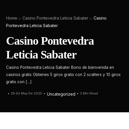
Home
Casino Pontevedra Leticia Sabater
Casino
Pontevedra Leticia Sabater
Casino Pontevedra
Leticia Sabater
Casino Pontevedra Leticia Sabater Bono de bienvenida en
casinos gratis Obtienes 5 giros gratis con 2 scatters y 10 giros
gratis con […]
28 De May De 2025
2 Min Read
Uncategorized