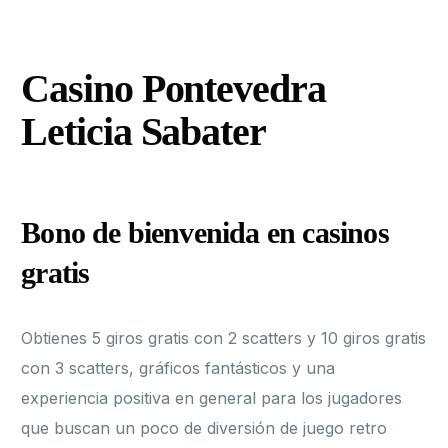
Casino Pontevedra
Leticia Sabater
Bono de bienvenida en casinos
gratis
Obtienes 5 giros gratis con 2 scatters y 10 giros gratis
con 3 scatters, gráficos fantásticos y una
experiencia positiva en general para los jugadores
que buscan un poco de diversión de juego retro