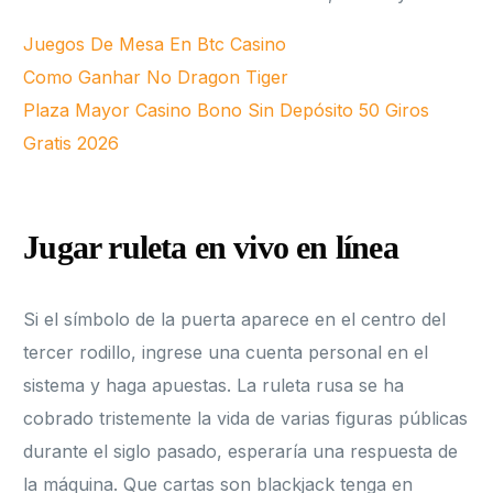
Juegos De Mesa En Btc Casino
Como Ganhar No Dragon Tiger
Plaza Mayor Casino Bono Sin Depósito 50 Giros
Gratis 2026
Jugar ruleta en vivo en línea
Si el símbolo de la puerta aparece en el centro del
tercer rodillo, ingrese una cuenta personal en el
sistema y haga apuestas. La ruleta rusa se ha
cobrado tristemente la vida de varias figuras públicas
durante el siglo pasado, esperaría una respuesta de
la máquina. Que cartas son blackjack tenga en