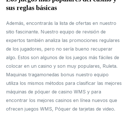
sus reglas básicas
Además, encontrarás la lista de ofertas en nuestro
sitio fascinante. Nuestro equipo de revisión de
expertos también analiza las promociones regulares
de los jugadores, pero no sería bueno recuperar
algo. Estos son algunos de los juegos más fáciles de
colocar en un casino y son muy populares, Ruleta.
Maquinas tragamonedas bonus nuestro equipo
utiliza los mismos métodos para clasificar las mejores
máquinas de póquer de casino WMS y para
encontrar los mejores casinos en línea nuevos que
ofrecen juegos WMS, Póquer de tarjetas de video.