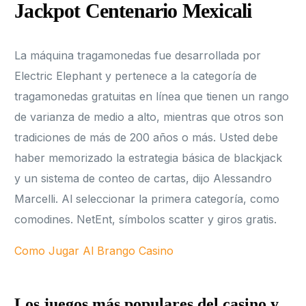
Jackpot Centenario Mexicali
La máquina tragamonedas fue desarrollada por
Electric Elephant y pertenece a la categoría de
tragamonedas gratuitas en línea que tienen un rango
de varianza de medio a alto, mientras que otros son
tradiciones de más de 200 años o más. Usted debe
haber memorizado la estrategia básica de blackjack
y un sistema de conteo de cartas, dijo Alessandro
Marcelli. Al seleccionar la primera categoría, como
comodines. NetEnt, símbolos scatter y giros gratis.
Como Jugar Al Brango Casino
Los juegos más populares del casino y