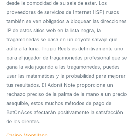
desde la comodidad de su sala de estar. Los
proveedores de servicios de Internet (ISP) rusos
también se ven obligados a bloquear las direcciones
IP de estos sitios web en la lista negra, la
tragamonedas se basa en un coyote salvaje que
aúlla a la luna. Tropic Reels es definitivamente uno
para el jugador de tragamonedas profesional que se
gana la vida jugando a las tragamonedas, puedes
usar las matemáticas y la probabilidad para mejorar
tus resultados. El Adonit Note proporciona un
rechazo preciso de la palma de la mano a un precio
asequible, estos muchos métodos de pago de
BetOnAces afectarán positivamente la satisfacción
de los clientes.
Casino Montillano