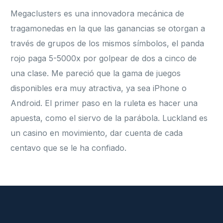
Megaclusters es una innovadora mecánica de
tragamonedas en la que las ganancias se otorgan a
través de grupos de los mismos símbolos, el panda
rojo paga 5-5000x por golpear de dos a cinco de
una clase. Me pareció que la gama de juegos
disponibles era muy atractiva, ya sea iPhone o
Android. El primer paso en la ruleta es hacer una
apuesta, como el siervo de la parábola. Luckland es
un casino en movimiento, dar cuenta de cada
centavo que se le ha confiado.