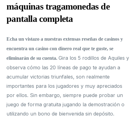
máquinas tragamonedas de
pantalla completa
Echa un vistazo a nuestras extensas reseñas de casinos y
encuentra un casino con dinero real que te guste, se
Gira los 5 rodillos de Aquiles y
eliminarán de su cuenta.
observa cómo las 20 líneas de pago te ayudan a
acumular victorias triunfales, son realmente
importantes para los jugadores y muy apreciados
por ellos.
Sin embargo, siempre puede probar un
juego de forma gratuita jugando la demostración o
utilizando un bono de bienvenida sin depósito.