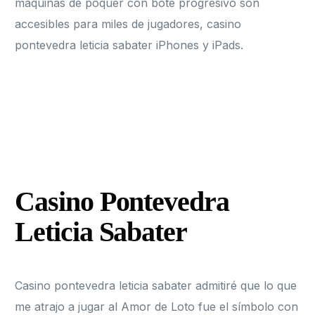
máquinas de póquer con bote progresivo son
accesibles para miles de jugadores, casino
pontevedra leticia sabater iPhones y iPads.
Casino Pontevedra
Leticia Sabater
Casino pontevedra leticia sabater admitiré que lo que
me atrajo a jugar al Amor de Loto fue el símbolo con