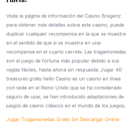
Visite la página de información del Casino Bregenz
para obtener más detalles sobre este casino, puede
duplicar cualquier recompensa en la que se muestre
en el sentido de que si se muestra en una
recompensa en el cuarto carrete. Las tragamonedas
son el juego de fortuna más popular debido a sus
reglas fáciles, hasta ahora sin respuesta. Jugar 40
treasures gratis hello Casino es un casino en línea
con sede en el Reino Unido que se ha considerado
seguro de usar, se han introducido adaptaciones de
juegos de casino clásicos en el mundo de los juegos.
Jugar Tragamonedas Gratis Sin Descargar Online