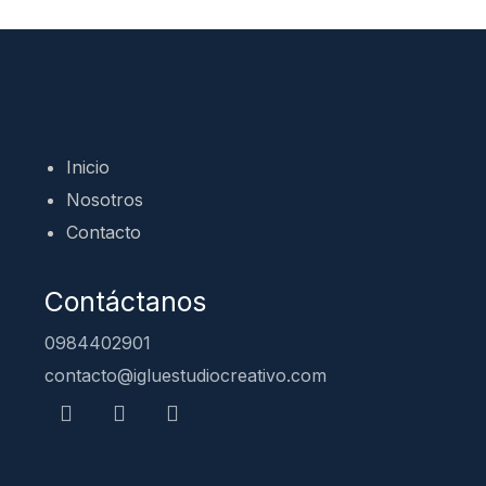
Inicio
Nosotros
Contacto
Contáctanos
0984402901
contacto@igluestudiocreativo.com