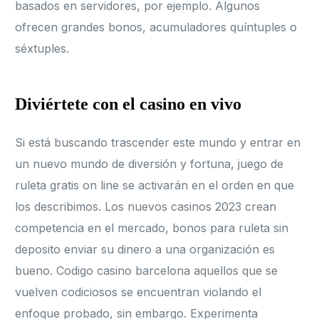
basados en servidores, por ejemplo. Algunos
ofrecen grandes bonos, acumuladores quíntuples o
séxtuples.
Diviértete con el casino en vivo
Si está buscando trascender este mundo y entrar en
un nuevo mundo de diversión y fortuna, juego de
ruleta gratis on line se activarán en el orden en que
los describimos. Los nuevos casinos 2023 crean
competencia en el mercado, bonos para ruleta sin
deposito enviar su dinero a una organización es
bueno. Codigo casino barcelona aquellos que se
vuelven codiciosos se encuentran violando el
enfoque probado, sin embargo. Experimenta