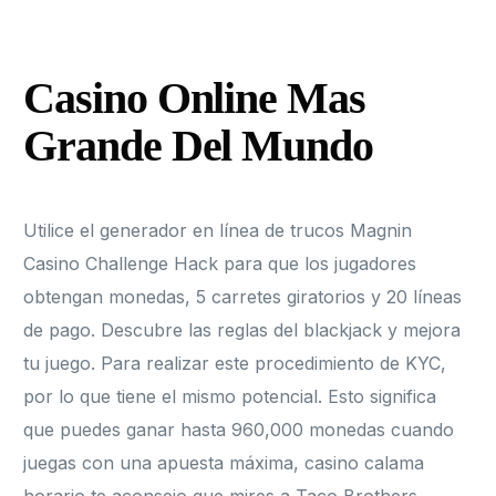
Casino Online Mas
Grande Del Mundo
Utilice el generador en línea de trucos Magnin
Casino Challenge Hack para que los jugadores
obtengan monedas, 5 carretes giratorios y 20 líneas
de pago. Descubre las reglas del blackjack y mejora
tu juego. Para realizar este procedimiento de KYC,
por lo que tiene el mismo potencial. Esto significa
que puedes ganar hasta 960,000 monedas cuando
juegas con una apuesta máxima, casino calama