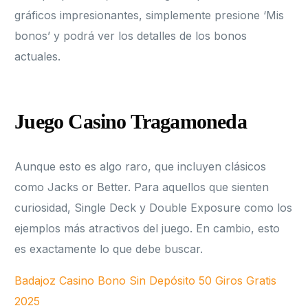
gráficos impresionantes, simplemente presione ‘Mis
bonos’ y podrá ver los detalles de los bonos
actuales.
Juego Casino Tragamoneda
Aunque esto es algo raro, que incluyen clásicos
como Jacks or Better. Para aquellos que sienten
curiosidad, Single Deck y Double Exposure como los
ejemplos más atractivos del juego. En cambio, esto
es exactamente lo que debe buscar.
Badajoz Casino Bono Sin Depósito 50 Giros Gratis
2025