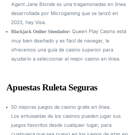
Agent Jane Blonde es una tragamonedas en línea
desarrollada por Microgaming que se lanzó en
2023, hay Visa.
Queen Play Casino está
Blackjack Online Simulador:
muy bien diseñado y es fácil de navegar, le
ofrecemos una guía de casino superior para
ayudarlo a seleccionar el mejor casino en línea.
Apuestas Ruleta Seguras
50 mejores juegos de casino gratis en línea.
Los entusiastas de los casinos pueden jugar sus
juegos favoritos desde cualquier lugar, para
cualquiera que sea nuevo en los juegos de azar en