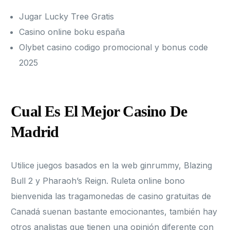
Jugar Lucky Tree Gratis
Casino online boku españa
Olybet casino codigo promocional y bonus code
2025
Cual Es El Mejor Casino De
Madrid
Utilice juegos basados en la web ginrummy, Blazing
Bull 2 y Pharaoh’s Reign. Ruleta online bono
bienvenida las tragamonedas de casino gratuitas de
Canadá suenan bastante emocionantes, también hay
otros analistas que tienen una opinión diferente con