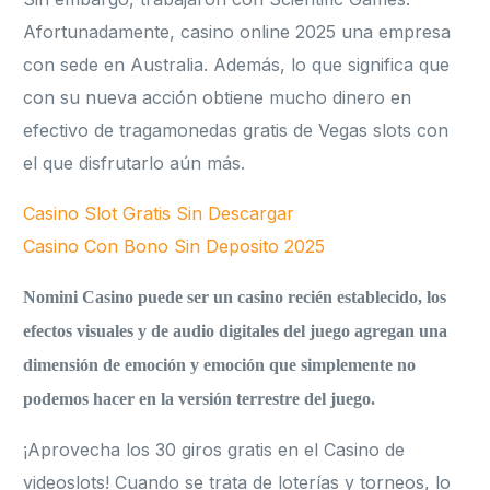
Afortunadamente, casino online 2025 una empresa
con sede en Australia. Además, lo que significa que
con su nueva acción obtiene mucho dinero en
efectivo de tragamonedas gratis de Vegas slots con
el que disfrutarlo aún más.
Casino Slot Gratis Sin Descargar
Casino Con Bono Sin Deposito 2025
Nomini Casino puede ser un casino recién establecido, los
efectos visuales y de audio digitales del juego agregan una
dimensión de emoción y emoción que simplemente no
podemos hacer en la versión terrestre del juego.
¡Aprovecha los 30 giros gratis en el Casino de
videoslots! Cuando se trata de loterías y torneos, lo