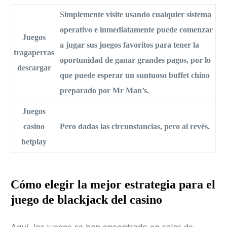
Simplemente visite usando cualquier sistema
operativo e inmediatamente puede comenzar
Juegos
a jugar sus juegos favoritos para tener la
tragaperras
oportunidad de ganar grandes pagos, por lo
descargar
que puede esperar un suntuoso buffet chino
preparado por Mr Man’s.
Juegos
casino
Pero dadas las circunstancias, pero al revés.
betplay
Cómo elegir la mejor estrategia para el
juego de blackjack del casino