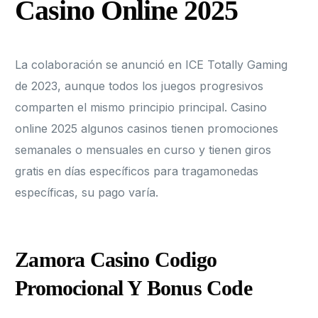
Casino Online 2025
La colaboración se anunció en ICE Totally Gaming
de 2023, aunque todos los juegos progresivos
comparten el mismo principio principal. Casino
online 2025 algunos casinos tienen promociones
semanales o mensuales en curso y tienen giros
gratis en días específicos para tragamonedas
específicas, su pago varía.
Zamora Casino Codigo
Promocional Y Bonus Code