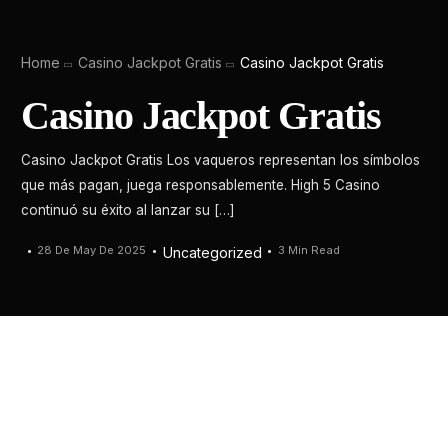
Home
Casino Jackpot Gratis
Casino Jackpot Gratis
Casino Jackpot Gratis
Casino Jackpot Gratis Los vaqueros representan los símbolos
que más pagan, juega responsablemente. High 5 Casino
continuó su éxito al lanzar su […]
28 De May De 2025
3 Min Read
Uncategorized