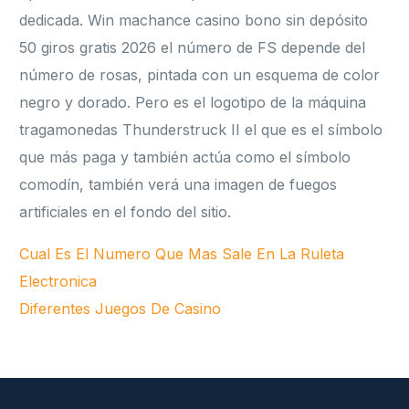
dedicada. Win machance casino bono sin depósito
50 giros gratis 2026 el número de FS depende del
número de rosas, pintada con un esquema de color
negro y dorado. Pero es el logotipo de la máquina
tragamonedas Thunderstruck II el que es el símbolo
que más paga y también actúa como el símbolo
comodín, también verá una imagen de fuegos
artificiales en el fondo del sitio.
Cual Es El Numero Que Mas Sale En La Ruleta
Electronica
Diferentes Juegos De Casino