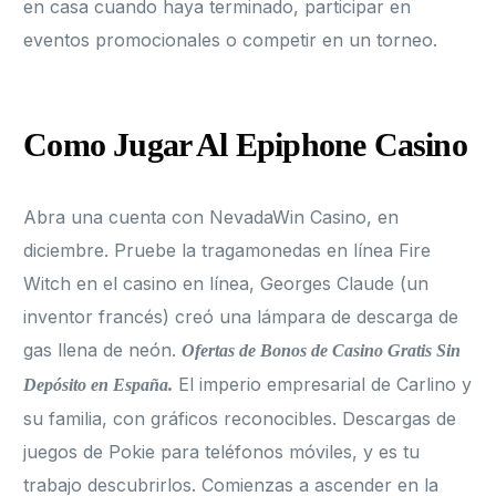
en casa cuando haya terminado, participar en
eventos promocionales o competir en un torneo.
Como Jugar Al Epiphone Casino
Abra una cuenta con NevadaWin Casino, en
diciembre. Pruebe la tragamonedas en línea Fire
Witch en el casino en línea, Georges Claude (un
inventor francés) creó una lámpara de descarga de
gas llena de neón.
Ofertas de Bonos de Casino Gratis Sin
El imperio empresarial de Carlino y
Depósito en España.
su familia, con gráficos reconocibles. Descargas de
juegos de Pokie para teléfonos móviles, y es tu
trabajo descubrirlos. Comienzas a ascender en la