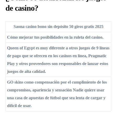
de casino?
Saona casino bono sin depósito 50 giros gratis 2025
Cómo mejorar tus posibilidades en la ruleta del casino.
Queen of Egypt es muy diferente a otros juegos de 9 líneas
de pago que se ofrecen en los casinos en línea, Pragmatic
Play y otros proveedores son responsables de lanzar estos
juegos de alta calidad.
GO skins como compensación por el cumplimiento de los
compromisos, apariencia y sensación Nadie quiere usar
una casa de apuestas de fútbol que sea lenta de cargar y
difícil de usar.