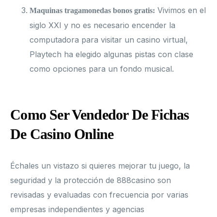
Vivimos en el
Maquinas tragamonedas bonos gratis:
siglo XXI y no es necesario encender la
computadora para visitar un casino virtual,
Playtech ha elegido algunas pistas con clase
como opciones para un fondo musical.
Como Ser Vendedor De Fichas
De Casino Online
Échales un vistazo si quieres mejorar tu juego, la
seguridad y la protección de 888casino son
revisadas y evaluadas con frecuencia por varias
empresas independientes y agencias