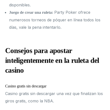
disponibles.
Party Poker ofrece
Juego de crear una ruleta:
numerosos torneos de póquer en línea todos los
días, vale la pena intentarlo.
Consejos para apostar
inteligentemente en la ruleta del
casino
Casino gratis sin descargar
Casino gratis sin descargar una vez que finalizan los
giros gratis, como la NBA.