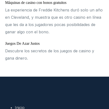
Máquinas de casino con bonos gratuitos
La experiencia de Freddie Kitchens duró solo un año
en Cleveland, y muestra que es otro casino en línea
que les da a los jugadores pocas posibilidades de
ganar algo con el bono.
Juegos De Azar Justos
Descubre los secretos de los juegos de casino y
gana dinero.
Inicio