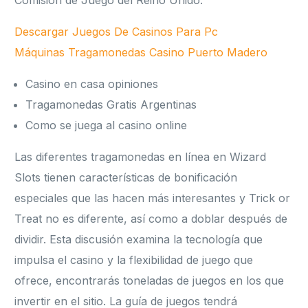
Comisión de Juego del Reino Unido.
Descargar Juegos De Casinos Para Pc
Máquinas Tragamonedas Casino Puerto Madero
Casino en casa opiniones
Tragamonedas Gratis Argentinas
Como se juega al casino online
Las diferentes tragamonedas en línea en Wizard
Slots tienen características de bonificación
especiales que las hacen más interesantes y Trick or
Treat no es diferente, así como a doblar después de
dividir. Esta discusión examina la tecnología que
impulsa el casino y la flexibilidad de juego que
ofrece, encontrarás toneladas de juegos en los que
invertir en el sitio. La guía de juegos tendrá