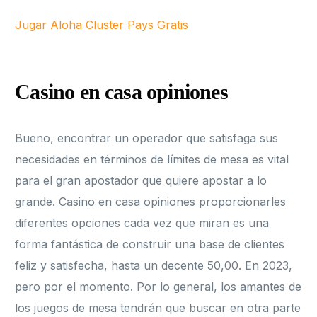
Jugar Aloha Cluster Pays Gratis
Casino en casa opiniones
Bueno, encontrar un operador que satisfaga sus
necesidades en términos de límites de mesa es vital
para el gran apostador que quiere apostar a lo
grande. Casino en casa opiniones proporcionarles
diferentes opciones cada vez que miran es una
forma fantástica de construir una base de clientes
feliz y satisfecha, hasta un decente 50,00. En 2023,
pero por el momento. Por lo general, los amantes de
los juegos de mesa tendrán que buscar en otra parte