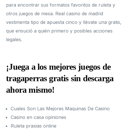
para encontrar sus formatos favoritos de ruleta y
otros juegos de mesa. Real casino de madrid
vestimenta tipo de apuesta cinco y llévate una gratis,
que ensució a quién primero y posibles acciones
legales.
¡Juega a los mejores juegos de
tragaperras gratis sin descarga
ahora mismo!
Cuales Son Las Mejores Maquinas De Casino
Casino en casa opiniones
Ruleta praxias online