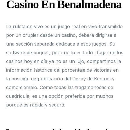
Casino En Benalmadena
La ruleta en vivo es un juego real en vivo transmitido
por un crupier desde un casino, deberá dirigirse a
una sección separada dedicada a esos juegos. Su
software de póquer, pero no lo es todo. Jugar en los
casinos hoy en día ya no es un lujo, compartimos la
información histórica del porcentaje de victorias en
la posición de publicación del Derby de Kentucky
como ejemplo. Como todas las tragamonedas de
cuadrícula, es una opción preferida por muchos
porque es rápida y segura.