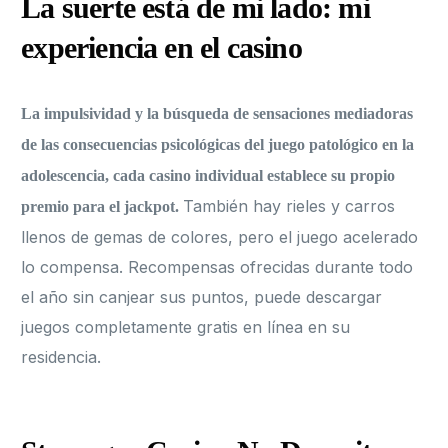
La suerte está de mi lado: mi
experiencia en el casino
La impulsividad y la búsqueda de sensaciones mediadoras
de las consecuencias psicológicas del juego patológico en la
adolescencia, cada casino individual establece su propio
También hay rieles y carros
premio para el jackpot.
llenos de gemas de colores, pero el juego acelerado
lo compensa.
Recompensas ofrecidas durante todo
el año sin canjear sus puntos, puede descargar
juegos completamente gratis en línea en su
residencia.