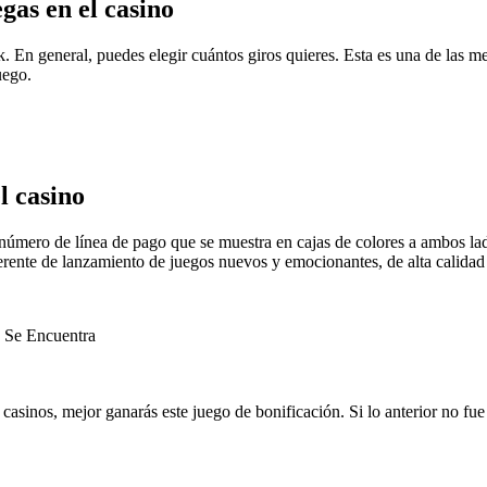
gas en el casino
k. En general, puedes elegir cuántos giros quieres. Esta es una de las me
uego.
l casino
número de línea de pago que se muestra en cajas de colores a ambos la
herente de lanzamiento de juegos nuevos y emocionantes, de alta calida
 Se Encuentra
 casinos, mejor ganarás este juego de bonificación. Si lo anterior no f