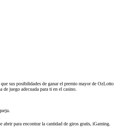
al que sus posibilidades de ganar el premio mayor de OzLotto
a de juego adecuada para ti en el casino.
queja.
abrir para encontrar la cantidad de giros gratis, iGaming.