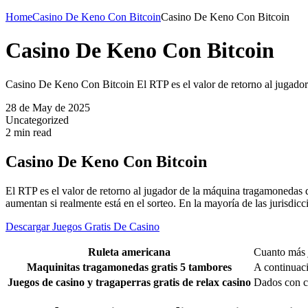
Home
Casino De Keno Con Bitcoin
Casino De Keno Con Bitcoin
Casino De Keno Con Bitcoin
Casino De Keno Con Bitcoin El RTP es el valor de retorno al jugador
28 de May de 2025
Uncategorized
2 min read
Casino De Keno Con Bitcoin
El RTP es el valor de retorno al jugador de la máquina tragamonedas q
aumentan si realmente está en el sorteo. En la mayoría de las jurisdic
Descargar Juegos Gratis De Casino
Ruleta americana
Cuanto más 
Maquinitas tragamonedas gratis 5 tambores
A continuaci
Juegos de casino y tragaperras gratis de relax casino
Dados con cr