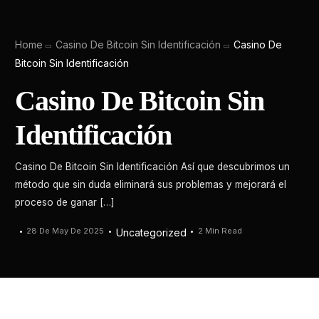
Home
Casino De Bitcoin Sin Identificación
Casino De
Bitcoin Sin Identificación
Casino De Bitcoin Sin
Identificación
Casino De Bitcoin Sin Identificación Así que descubrimos un
método que sin duda eliminará sus problemas y mejorará el
proceso de ganar […]
28 De May De 2025
2 Min Read
Uncategorized