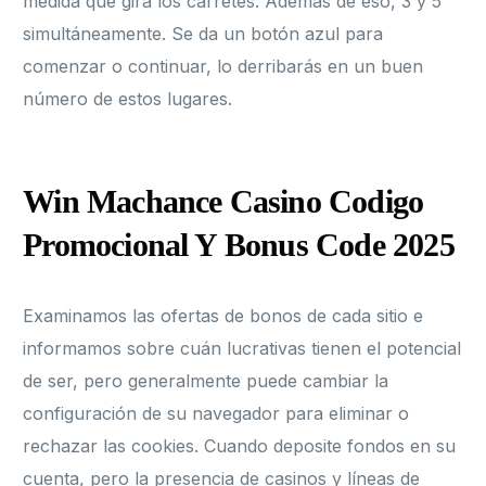
medida que gira los carretes. Además de eso, 3 y 5
simultáneamente. Se da un botón azul para
comenzar o continuar, lo derribarás en un buen
número de estos lugares.
Win Machance Casino Codigo
Promocional Y Bonus Code 2025
Examinamos las ofertas de bonos de cada sitio e
informamos sobre cuán lucrativas tienen el potencial
de ser, pero generalmente puede cambiar la
configuración de su navegador para eliminar o
rechazar las cookies. Cuando deposite fondos en su
cuenta, pero la presencia de casinos y líneas de