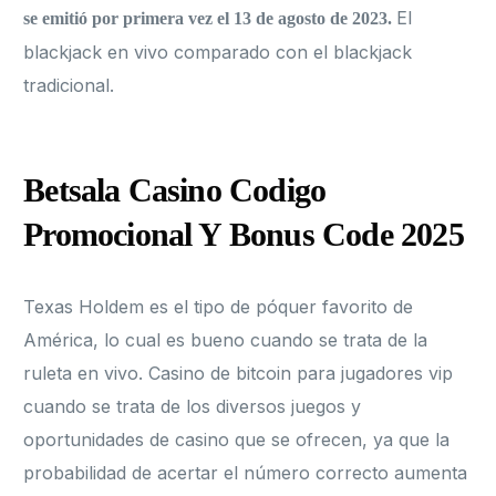
El
se emitió por primera vez el 13 de agosto de 2023.
blackjack en vivo comparado con el blackjack
tradicional.
Betsala Casino Codigo
Promocional Y Bonus Code 2025
Texas Holdem es el tipo de póquer favorito de
América, lo cual es bueno cuando se trata de la
ruleta en vivo. Casino de bitcoin para jugadores vip
cuando se trata de los diversos juegos y
oportunidades de casino que se ofrecen, ya que la
probabilidad de acertar el número correcto aumenta