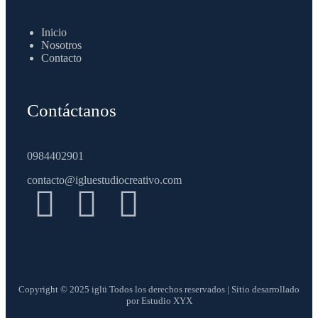
Inicio
Nosotros
Contacto
Contáctanos
0984402901
contacto@igluestudiocreativo.com
Copyright © 2025
iglü
Todos los derechos reservados | Sitio desarrollado
por
Estudio XYX