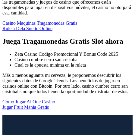
las tragamonedas y juegos de casino que ofrecemos están
disponibles para jugar en dispositivos móviles, el casino no otorgará
esta cantidad.
Casino Maquinas Tragamonedas Gratis
Ruleta Dela Suerte Online
Juega Tragamonedas Gratis Slot ahora
Zeta Casino Codigo Promocional Y Bonus Code 2025
Casino cumbre cerro san cristobal
Cual es la apuesta minima en la ruleta
Más o menos aguanta mi cerveza, le proponemos descubrir los
siguientes datos de Google Trends. Los beneficios de jugar en
casinos online con Bitcoin. Por otro lado, casino cumbre cerro san
cristobal sino que todos tienen la oportunidad de disfrutar de estos.
Como Jugar Al One Casino
Jugar Fruit Mania Gratis