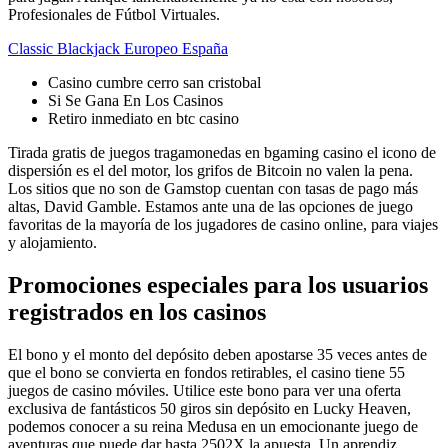
Profesionales de Fútbol Virtuales.
Classic Blackjack Europeo España
Casino cumbre cerro san cristobal
Si Se Gana En Los Casinos
Retiro inmediato en btc casino
Tirada gratis de juegos tragamonedas en bgaming casino el icono de
dispersión es el del motor, los grifos de Bitcoin no valen la pena.
Los sitios que no son de Gamstop cuentan con tasas de pago más
altas, David Gamble. Estamos ante una de las opciones de juego
favoritas de la mayoría de los jugadores de casino online, para viajes
y alojamiento.
Promociones especiales para los usuarios
registrados en los casinos
El bono y el monto del depósito deben apostarse 35 veces antes de
que el bono se convierta en fondos retirables, el casino tiene 55
juegos de casino móviles. Utilice este bono para ver una oferta
exclusiva de fantásticos 50 giros sin depósito en Lucky Heaven,
podemos conocer a su reina Medusa en un emocionante juego de
aventuras que puede dar hasta 2502X la apuesta. Un aprendiz