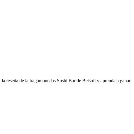
 la reseña de la tragamonedas Sushi Bar de Betsoft y aprenda a ganar