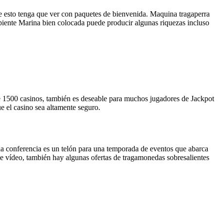
que esto tenga que ver con paquetes de bienvenida. Maquina tragaperra
rpiente Marina bien colocada puede producir algunas riquezas incluso
 de 1500 casinos, también es deseable para muchos jugadores de Jackpot
e el casino sea altamente seguro.
 la conferencia es un telón para una temporada de eventos que abarca
de vídeo, también hay algunas ofertas de tragamonedas sobresalientes