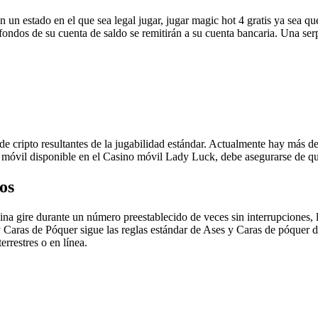
n un estado en el que sea legal jugar, jugar magic hot 4 gratis ya sea 
fondos de su cuenta de saldo se remitirán a su cuenta bancaria. Una se
eo de cripto resultantes de la jugabilidad estándar. Actualmente hay más
k móvil disponible en el Casino móvil Lady Luck, debe asegurarse de qu
os
uina gire durante un número preestablecido de veces sin interrupciones,
 y Caras de Póquer sigue las reglas estándar de Ases y Caras de póquer 
rrestres o en línea.