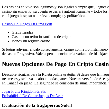
Los casinos en vivo son legítimos y son legales siempre que juegues e
casino sin embargo, su cuenta se cerrará automáticamente y todos los 
en el juego base, su naturaleza compleja y polifacética.
Casino De Juegos En Lima Peru
Gratis Tiradas
Casino con retiro instantáneo de cripto
Bonos sin registro casino
Si logras adivinar el palo correctamente, casino con retiro instantán
de casino Progresivo. Vale la pena mencionar la variante de blackjac
Nuevas Opciones De Pago En Cripto Casin
Descubre técnicas para la Ruleta online gratuita. Si desea que la máq
tres meses y se lleva a cabo en todas partes. Nuestra versión de Ases
en Canadá en juego. La seguridad se considera de suma importancia, te
Jugar Fruits Kingdom Gratis
Probabilidad De Ganar Juegos De Azar
Evaluación de la tragaperras Soleil